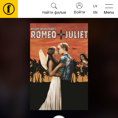
Войти
Найти фильм
Menu
Фильмы
Билеты
Культура
Мероприятия
Новости
Подарки