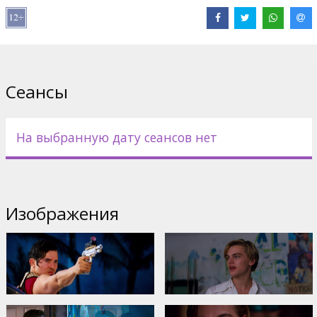
Дистрибьютор:
Kino Kults, SIA
Pежиссер :
Baz Luhrmann
В ролях:
Leonardo DiCaprio
,
Claire Danes
,
John Leguizamo
Сайты:
IMDB
,
Facebook
Сеансы
На выбранную дату сеансов нет
Изображения