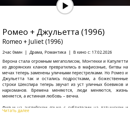
Кинозакуски
B2B
Ромео + Джульетта (1996)
Клуб
Romeo + Juliet (1996)
2час 0мин
|
Драма, Романтика
|
В кино с:
17.02.2026
Верона стала огромным мегаполисом, Монтекки и Капулетти
из дворянских кланов превратились в мафиозные, битвы на
мечах теперь заменены уличными перестрелками. Но Ромео и
Джульетта так и остались подростками, а божественные
строки Шекспира теперь звучат из уст уличных боевиков и
наркоманов. Времена меняются, люди меняются, жизнь
меняется, а истинная любовь – вечна.
Фильм на английском языке с субтитрами на латышском и
Читать далее
русском языках.