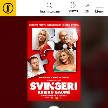
Войти
Найти фильм
Menu
Фильмы
Билеты
Культура
Мероприятия
Новости
Подарки