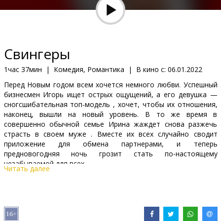
Кинозакуски
B2B
Свингеры
Клуб
1час 37мин
|
Комедия, Романтика
|
В кино с:
06.01.2022
Перед Новым годом всем хочется немного любви. Успешный
бизнесмен Игорь ищет острых ощущений, а его девушка —
сногсшибательная топ-модель , хочет, чтобы их отношения,
наконец, вышли на новый уровень. В то же время в
совершенно обычной семье Ирина жаждет снова разжечь
страсть в своем муже . Вместе их всех случайно сводит
приложение для обмена партнерами, и теперь
предновогодняя ночь грозит стать по-настоящему
незабываемой для всех…
Читать далее
Фильм на русском языке с субтитрами на латышском языке.
Дистрибьютор:
Baltic Content Media