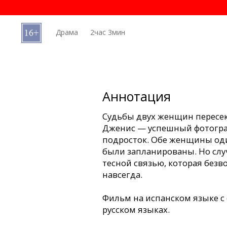
Кинозакуски
Драма
2час 3мин
B2B
Клуб
Аннотация
Судьбы двух женщин пересе
Дженис — успешный фотогра
подросток. Обе женщины оди
были запланированы. Но слу
тесной связью, которая безв
навсегда.
Фильм на испанском языке с
русском языках.