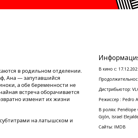
Информаци
В кино с:
17.12.202
каются в родильном отделении.
ф, Ана — запутавшийся
Продолжительност
ноки, а обе беременности не
Дистрибьютор:
VL
чайная встреча оборачивается
озвратно изменит их жизни
Pежиссер :
Pedro 
В ролях:
Penélope 
Gijón
,
Israel Elejald
 субтитрами на латышском и
Сайты:
IMDB