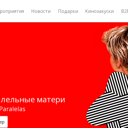
роприятия
Новости
Подарки
Кинозакуски
B2
лельные матери
Paralelas
ер