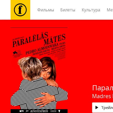
Фильмы
Билеты
Культура
Ме
Фильмы
Билеты
Культура
Мероприятия
Парал
Новости
Madres 
Подарки
Трейл