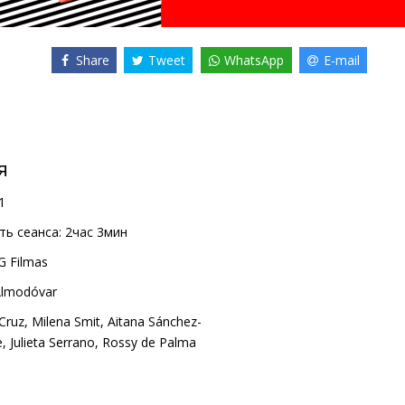
Share
Tweet
WhatsApp
E-mail
я
1
ь сеанса:
2час 3мин
G Filmas
Almodóvar
Cruz
,
Milena Smit
,
Aitana Sánchez-
e
,
Julieta Serrano
,
Rossy de Palma