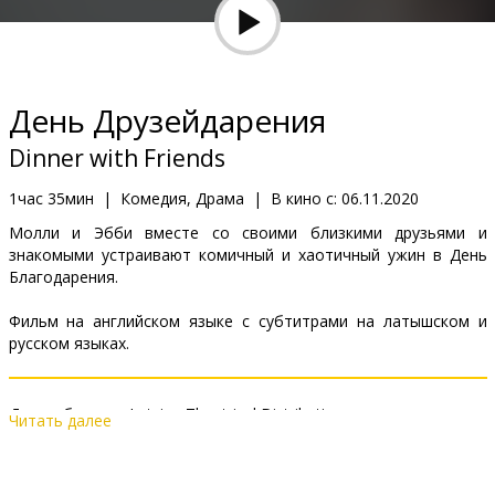
Кинозакуски
B2B
День Друзейдарения
Клуб
Dinner with Friends
1час 35мин
|
Комедия, Драма
|
В кино с:
06.11.2020
Молли и Эбби вместе со своими близкими друзьями и
знакомыми устраивают комичный и хаотичный ужин в День
Благодарения.
Фильм на английском языке с субтитрами на латышском и
русском языках.
Дистрибьютор:
Latvian Theatrical Distribution
Читать далее
Pежиссер :
Nicol Paone
В ролях:
Malin Åkerman
,
Kat Dennings
,
Aisha Tyler
,
Chelsea
Peretti
,
Christine Taylor
,
Jane Seymour
,
Deon Cole
,
Wanda Sykes
,