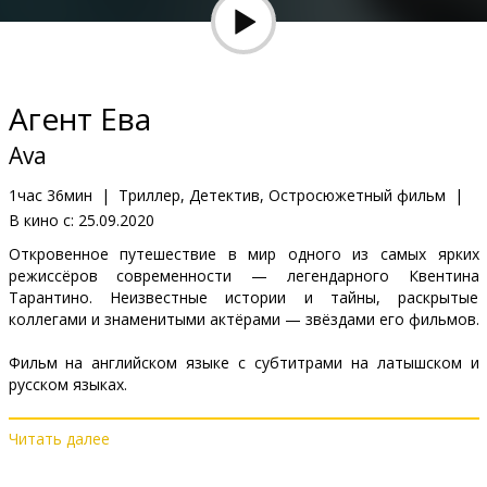
Кинозакуски
B2B
Агент Ева
Клуб
Ava
1час 36мин
|
Триллер, Детектив, Остросюжетный фильм
|
В кино с:
25.09.2020
Откровенное путешествие в мир одного из самых ярких
режиссёров современности — легендарного Квентина
Тарантино. Неизвестные истории и тайны, раскрытые
коллегами и знаменитыми актёрами — звёздами его фильмов.
Фильм на английском языке с субтитрами на латышском и
русском языках.
Читать далее
Дистрибьютор:
VLG Filmas
Pежиссер :
Tate Taylor