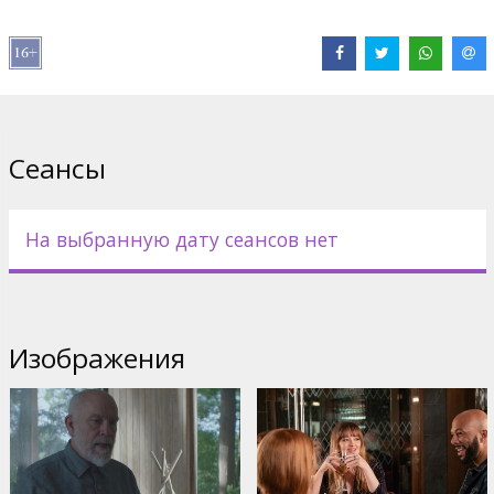
В ролях:
Jessica Chastain
,
Common
,
John Malkovich
,
Colin Farrell
Сайты:
IMDB
Сеансы
На выбранную дату сеансов нет
Изображения