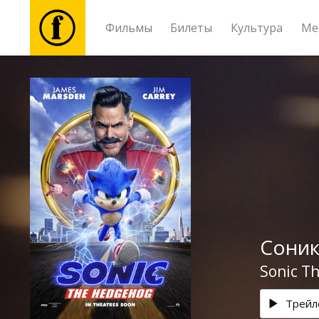
Фильмы
Билеты
Культура
Ме
Фильмы
Билеты
Культура
Мероприятия
Соник
Новости
Sonic T
Подарки
Трейл