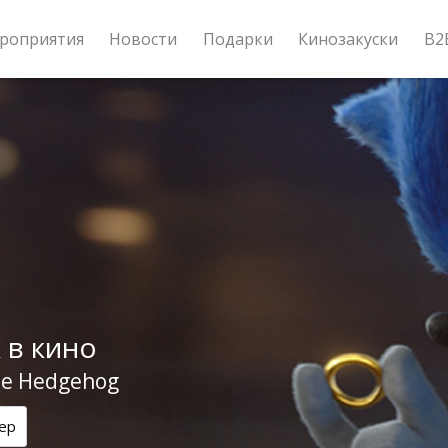
роприятия
Новости
Подарки
Кинозакуски
B2
 в кино
he Hedgehog
ер