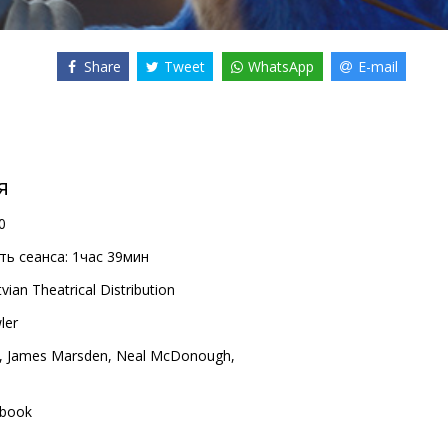
Share
Tweet
WhatsApp
E-mail
я
0
ь сеанса:
1час 39мин
vian Theatrical Distribution
ler
,
James Marsden
,
Neal McDonough
,
book