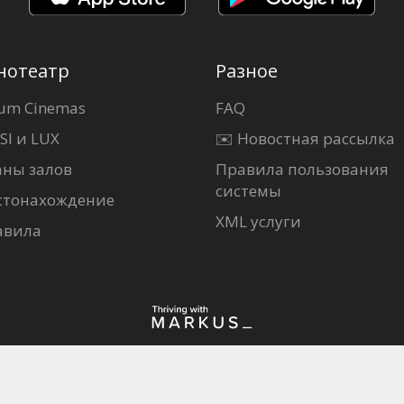
нотеатр
Разное
um Cinemas
FAQ
SI и LUX
✉️ Новостная рассылка
аны залов
Правила пользования
системы
стонахождение
XML услуги
авила