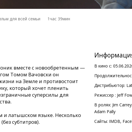
льм для всей семьи
1час 39мин
Информаци
В кино с:
05.06.202
Соник вместе с новообретенным —
гом Томом Вачовски он
Продолжительност
жизни на Земле и противостоит
Дистрибьютор:
Lat
ику, который хочет пленить
безграничные суперсилы для
Pежиссер :
Jeff Fow
ства.
В ролях:
Jim Carrey
Adam Pally
м и латышском языке. Несколько
(без субтитров).
Сайты:
IMDB
,
Face