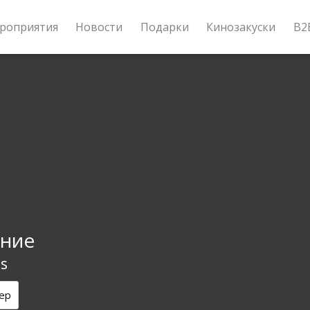
роприятия
Новости
Подарки
Кинозакуски
B2
ние
s
ер