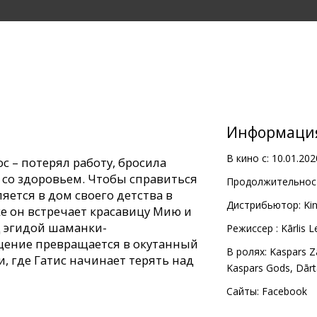
Информаци
В кино с:
10.01.202
с – потерял работу, бросила
 со здоровьем. Чтобы справиться
Продолжительност
яется в дом своего детства в
Дистрибьютор:
Ki
е он встречает красавицу Мию и
 эгидой шаманки-
Pежиссер :
Kārlis L
щение превращается в окутанный
В ролях:
Kaspars Z
, где Гатис начинает терять над
Kaspars Gods
,
Dārt
реальность переплетаются в
, из которой нет пути назад…
Сайты:
Facebook