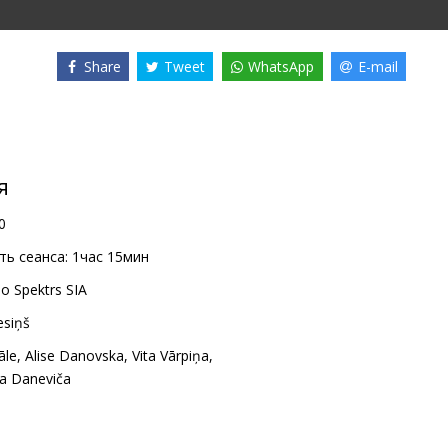
Share
Tweet
WhatsApp
E-mail
я
0
ь сеанса:
1час 15мин
no Spektrs SIA
esiņš
āle
,
Alise Danovska
,
Vita Vārpiņa
,
a Daneviča