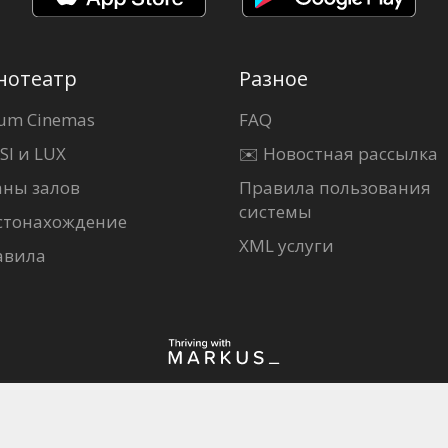
нотеатр
Разное
um Cinemas
FAQ
SI и LUX
✉️ Новостная рассылка
аны залов
Правила пользования
системы
стонахождение
XML услуги
авила