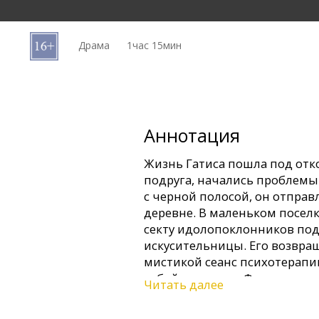
Кинозакуски
Драма
1час 15мин
B2B
Клуб
Аннотация
Жизнь Гатиса пошла под отко
подруга, начались проблемы
с черной полосой, он отправл
деревне. В маленьком поселк
секту идолопоклонников под
искусительницы. Его возвра
мистикой сеанс психотерапии
собой контроль. Фантазии и 
Читать далее
напряженную череду событий