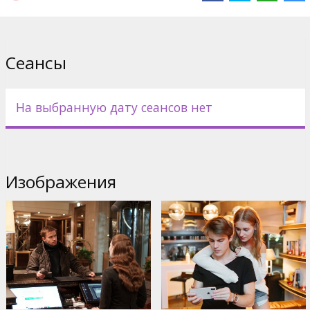
Pежиссер :
Klim Shipenko
В ролях:
Alexander Petrov
,
Kristina Asmus
,
Ivan Yankovskiy
Сайты:
IMDB
,
kinopoisk.ru
,
centpart.ru
Сеансы
На выбранную дату сеансов нет
Изображения