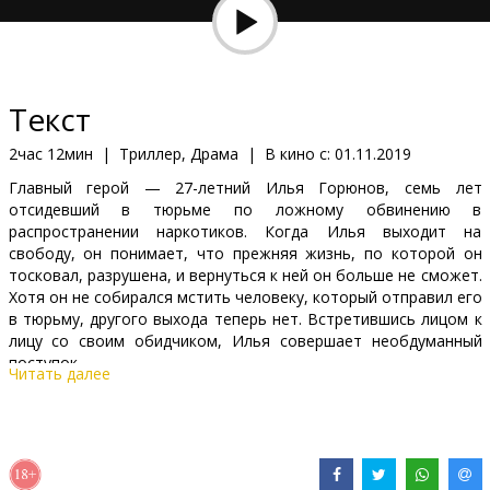
Кинозакуски
B2B
Текст
Клуб
2час 12мин
|
Триллер, Драма
|
В кино с:
01.11.2019
Главный герой — 27-летний Илья Горюнов, семь лет
отсидевший в тюрьме по ложному обвинению в
распространении наркотиков. Когда Илья выходит на
свободу, он понимает, что прежняя жизнь, по которой он
тосковал, разрушена, и вернуться к ней он больше не сможет.
Хотя он не собирался мстить человеку, который отправил его
в тюрьму, другого выхода теперь нет. Встретившись лицом к
лицу со своим обидчиком, Илья совершает необдуманный
поступок.
Читать далее
Фильм на русском языке с субтитрами на латышском языке.
Дистрибьютор:
Latvian Theatrical Distribution