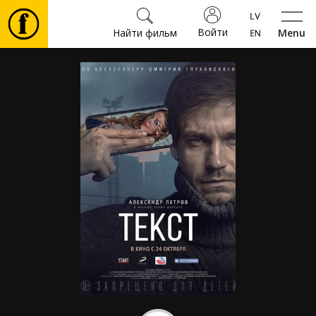
Войти
Найти фильм
Menu
Фильмы
Билеты
Культура
Мероприятия
Новости
Подарки