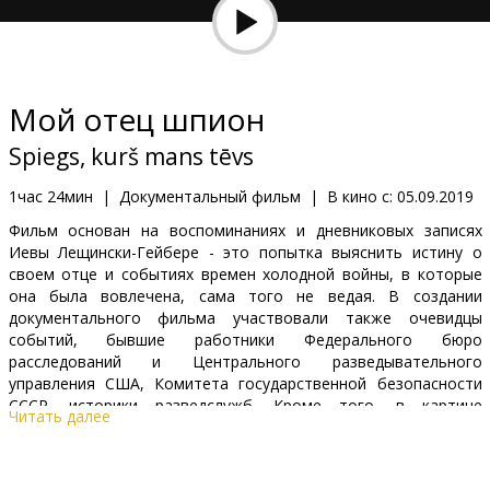
Кинозакуски
B2B
Мой отец шпион
Клуб
Spiegs, kurš mans tēvs
1час 24мин
|
Документальный фильм
|
В кино с:
05.09.2019
Фильм основан на воспоминаниях и дневниковых записях
Иевы Лещински-Гейбере - это попытка выяснить истину о
своем отце и событиях времен холодной войны, в которые
она была вовлечена, сама того не ведая. В создании
документального фильма участвовали также очевидцы
событий, бывшие работники Федерального бюро
расследований и Центрального разведывательного
управления США, Комитета государственной безопасности
СССР, историки разведслужб. Кроме того, в картине
Читать далее
использован обширный архивно-документальный материал.
Фильм на латышском, русском и английском языках с