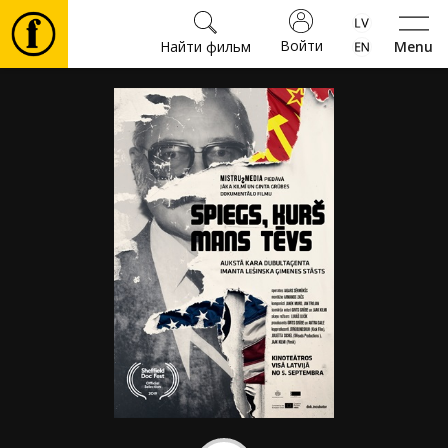
Войти
Найти фильм
Menu
Фильмы
Билеты
Культура
Мероприятия
Новости
Подарки