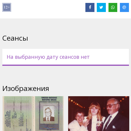
субтитрами на латышском языке.
Дистрибьютор:
Mistrus Media SIA
Pежиссер :
Jaak Kilmi
,
Gints Grūbe
Сайты:
IMDB
,
Facebook
Сеансы
На выбранную дату сеансов нет
Изображения