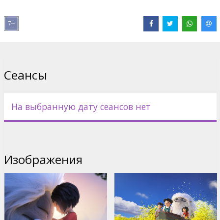
Дистрибьютор:
Forum Cinemas OU filiāle Latvijā
Pежиссер :
Jill Culton
В ролях:
Sarah Paulson
,
Chloe Bennet
,
Albert Tsai
Сайты:
Официальный сайт
,
IMDB
,
Facebook
Сеансы
На выбранную дату сеансов нет
Изображения