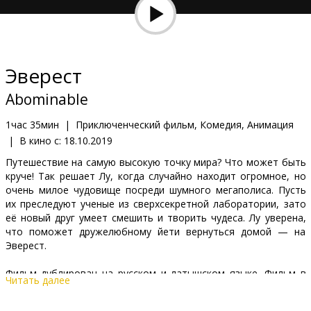
Кинозакуски
B2B
Эверест
Клуб
Abominable
1час 35мин
|
Приключенческий фильм, Комедия, Анимация
|
В кино с:
18.10.2019
Путешествие на самую высокую точку мира? Что может быть
круче! Так решает Лу, когда случайно находит огромное, но
очень милое чудовище посреди шумного мегаполиса. Пусть
их преследуют ученые из сверхсекретной лаборатории, зато
её новый друг умеет смешить и творить чудеса. Лу уверена,
что поможет дружелюбному йети вернуться домой — на
Эверест.
Фильм дублирован на русском и латышском языке. Фильм в
Читать далее
формате 2D и 3D. Несколько сеансов на английском языке
(без субтитров).