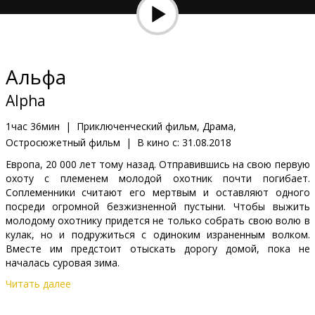
Кинозакуски
B2B
Альфа
Клуб
Alpha
1час 36мин
|
Приключенческий фильм, Драма,
Остросюжетный фильм
|
В кино с:
31.08.2018
Европа, 20 000 лет тому назад. Отправившись на свою первую
охоту с племенем молодой охотник почти погибает.
Соплеменники считают его мертвым и оставляют одного
посреди огромной безжизненной пустыни. Чтобы выжить
молодому охотнику придется не только собрать свою волю в
кулак, но и подружиться с одиноким израненным волком.
Вместе им предстоит отыскать дорогу домой, пока не
началась суровая зима.
Читать далее
Фильм на выдуманном языке пещерных людей с субтитрами
на латышском и русском языках.