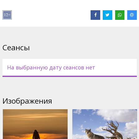
Дистрибьютор:
Acme Film SIA
Pежиссер :
Albert Hughes
В ролях:
Kodi Smit-McPhee
,
Jóhannes Haukur Jóhannesson
Сайты:
IMDB
,
Facebook
,
Официальный сайт
Сеансы
На выбранную дату сеансов нет
Изображения