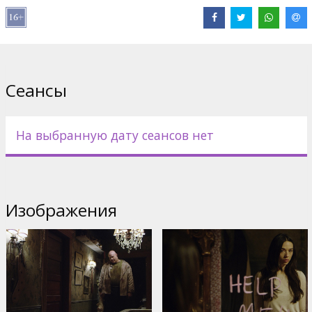
Дистрибьютор:
Latvian Theatrical Distribution
Pежиссер :
Pascal Laugier
В ролях:
Crystal Reed
,
Anastasia Phillips
,
Emilia Jones
,
Taylor
Hickson
,
Mylène Farmer
Сайты:
IMDB
,
Facebook
,
Официальный сайт
Сеансы
На выбранную дату сеансов нет
Изображения