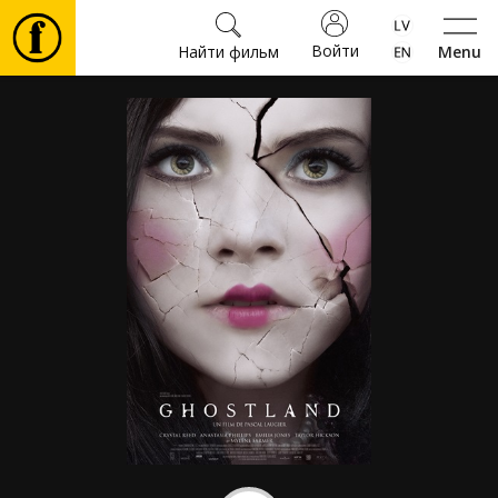
Войти
Найти фильм
Menu
Фильмы
Билеты
Культура
Мероприятия
Новости
Подарки