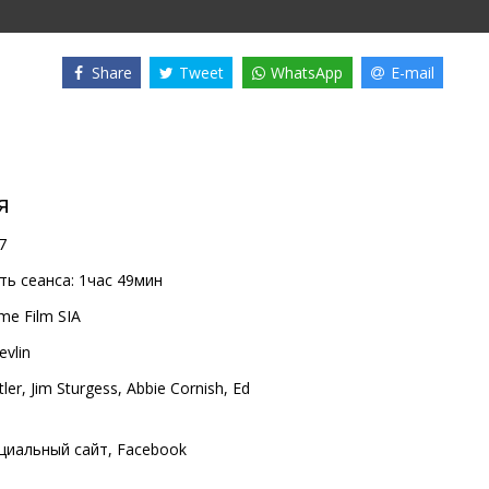
Share
Tweet
WhatsApp
E-mail
я
7
ь сеанса:
1час 49мин
me Film SIA
vlin
ler
,
Jim Sturgess
,
Abbie Cornish
,
Ed
циальный сайт
,
Facebook