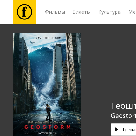
Фильмы
Билеты
Культура
Ме
Фильмы
Билеты
Культура
Мероприятия
Геош
Новости
Geosto
Подарки
Трейл