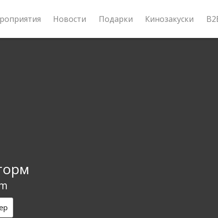
роприятия
Новости
Подарки
Кинозакуски
B2
торм
rm
ер