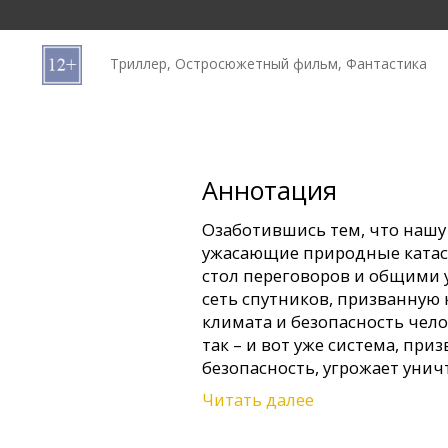
Кинозакуски
Триллер, Остросюжетный фильм, Фантастика
B2B
Клуб
Аннотация
Озаботившись тем, что нашу
ужасающие природные катас
стол переговоров и общими 
сеть спутников, призванную
климата и безопасность чело
так – и вот уже система, пр
безопасность, угрожает уни
устранить неполадку, преж
Читать далее
положит конец всему…