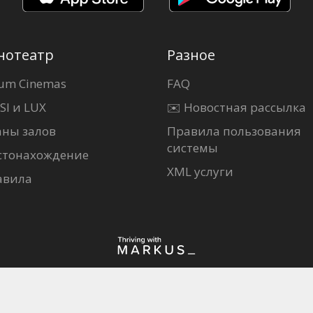
нотеатр
Разное
um Cinemas
FAQ
SI и LUX
✉️ Новостная рассылка
аны залов
Правила пользования
системы
стонахождение
XML услуги
авила