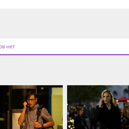
с субтитрами на латышском и
ов нет