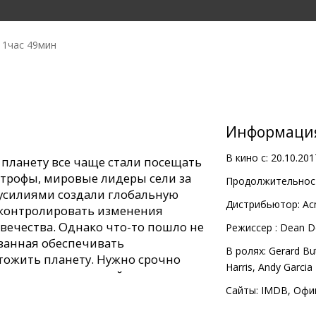
1час 49мин
Информаци
В кино с:
20.10.201
 планету все чаще стали посещать
трофы, мировые лидеры сели за
Продолжительност
усилиями создали глобальную
Дистрибьютор:
Ac
 контролировать изменения
вечества. Однако что-то пошло не
Pежиссер :
Dean De
изванная обеспечивать
В ролях:
Gerard But
чтожить планету. Нужно срочно
Harris
,
Andy Garcia
де чем опустошающий геошторм
Сайты:
IMDB
,
Офи