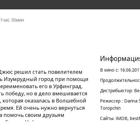
1час 30мин
Информаци
В кино с:
16.06.201
Джюс решил стать повелителем
ть Изумрудный город при помощи
Продолжительност
переименовать его в Урфинград.
Дистрибьютор:
Be
ь победу, но в дело вмешивается
, которая оказалась в Волшебной
Pежиссер :
Darina 
ремя. Ей очень нужно вернуться
Toropchin
а помочь своим друзьям
Сайты:
IMDB
,
best
победить Урфина и его армию.
м и латышском языке. Фильм в