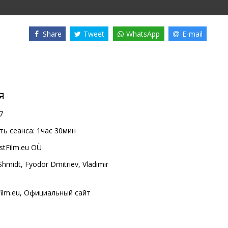
Share
Tweet
WhatsApp
E-mail
я
7
ь сеанса:
1час 30мин
stFilm.eu OÜ
Shmidt
,
Fyodor Dmitriev
,
Vladimir
film.eu
,
Официальный сайт