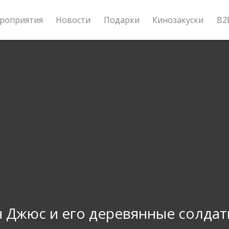
роприятия
Новости
Подарки
Кинозакуски
B2
 Джюс и его деревянные солда