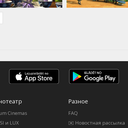
нотеатр
Разное
um Cinemas
FAQ
SI и LUX
✉️ Новостная рассылка