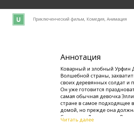
Кинозакуски
Приключенческий фильм, Комедия, Анимация
B2B
Клуб
Аннотация
Коварный и злобный Урфин 
Волшебной страны, захвати
своих деревянных солдат и 
Он уже готовится праздноват
самая обычная девочка Элли
стране в самое подходящее в
домой, но прежде она должн
Страшиле, Дровосеку и Льву 
Читать далее
Фильм дублирован на русско