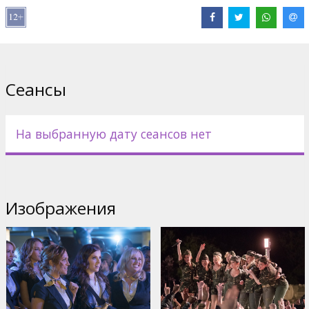
Сайты:
IMDB
,
Facebook
,
Официальный сайт
Сеансы
На выбранную дату сеансов нет
Изображения