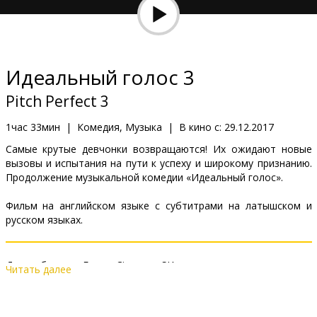
Кинозакуски
B2B
Идеальный голос 3
Клуб
Pitch Perfect 3
1час 33мин
|
Комедия, Музыка
|
В кино с:
29.12.2017
Самые крутые девчонки возвращаются! Их ожидают новые
вызовы и испытания на пути к успеху и широкому признанию.
Продолжение музыкальной комедии «Идеальный голос».
Фильм на английском языке с субтитрами на латышском и
русском языках.
Дистрибьютор:
Forum Cinemas, SIA
Читать далее
Pежиссер :
Trish Sie
В ролях:
Ruby Rose
,
Anna Kendrick
,
Hailee Steinfeld
,
Elizabeth
Banks
,
Brittany Snow
,
Rebel Wilson
,
John Lithgow