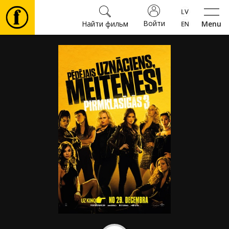
Войти
Найти фильм
Menu
Фильмы
Билеты
Культура
Мероприятия
Новости
Подарки