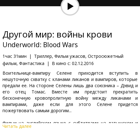
Кинозакуски
B2B
Другой мир: войны крови
Клуб
Underworld: Blood Wars
1час 31мин
|
Триллер, Фильм ужасов, Остросюжетный
фильм, Фантастика
|
В кино с:
02.12.2016
Воительнице-вампиру Селене приходится вступить в
нешуточную схватку с кланами ликанов и вампиров, которые
предали ее. На стороне Селены лишь два союзника – Дэвид и
его отец Томас. Вместе им предстоит прекратить
бесконечную кровопролитную войну между ликанами и
вампирами, даже если для этого Селене придется
пожертвовать самым дорогим...
Фильм на английском языке с субтитрами на латышском и
Читать далее
русском языках.