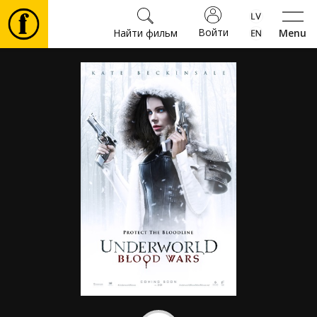
Войти
Найти фильм
Menu
Фильмы
Билеты
Культура
Мероприятия
Новости
Подарки