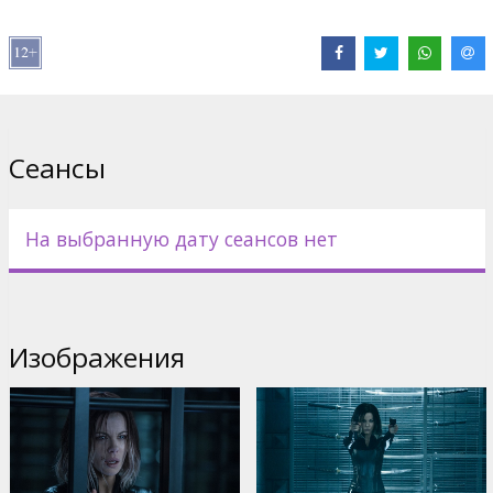
Дистрибьютор:
Acme Film SIA
Pежиссер :
Anna Foerster
В ролях:
Kate Beckinsale
,
Theo James
,
Charles Dance
,
Tobias
Menzies
Сайты:
IMDB
,
Официальный сайт
,
Facebook
Сеансы
На выбранную дату сеансов нет
Изображения