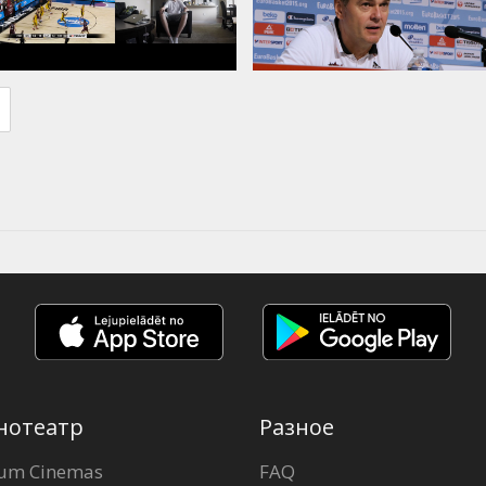
нотеатр
Разное
um Cinemas
FAQ