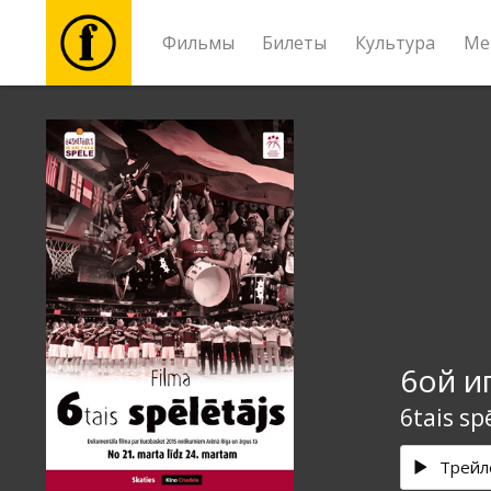
Фильмы
Билеты
Культура
Ме
Фильмы
Билеты
Культура
Мероприятия
6ой и
Новости
6tais sp
Подарки
Трейл