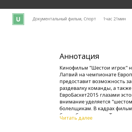
Кинозакуски
Документальный фильм, Спорт
1час 21мин
B2B
Клуб
Аннотация
Кинофильм "Шестои игрок" 
Латвий на чемпионате Европы
предоставит возможность за
раздевалку команды, а также
ЕвроБаскет2015 глазами эсто
внимание уделяется "шестому
болелщикам. В кадрах фильм
баскетбола тренера Таливалд
Читать далее
команды ТТТ а также многол
актеров и художников.