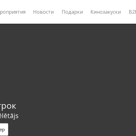
роприятия
Новости
Подарки
Кинозакуски
B2
грок
ēlētājs
ер