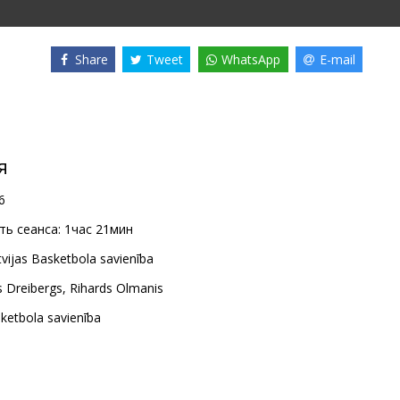
Share
Tweet
WhatsApp
E-mail
я
6
ь сеанса:
1час 21мин
tvijas Basketbola savienība
s Dreibergs
,
Rihards Olmanis
sketbola savienība