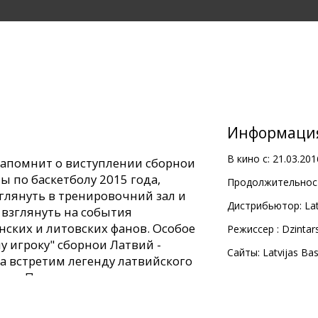
Информаци
В кино с:
21.03.201
напомнит о виступлении сборнои
 по баскетболу 2015 года,
Продолжительност
глянуть в тренировочний зал и
Дистрибьютор:
La
 взглянуть на события
нских и литовских фанов. Особое
Pежиссер :
Dzintar
 игроку" сборнои Латвий -
Сайты:
Latvijas Ba
а встретим легенду латвийского
иса Петерсона, ветеранов
етних поклонников баскетбола