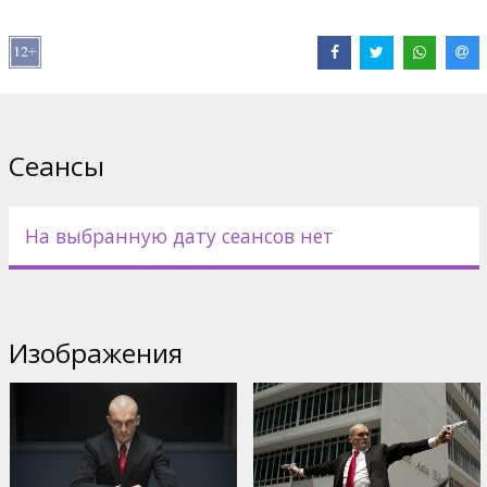
В ролях:
Rupert Friend
,
Hannah Ware
,
Zachary Quinto
,
Ciarán
Hinds
,
Thomas Kretschmann
Сайты:
IMDB
,
Facebook
,
Официальный сайт
Сеансы
На выбранную дату сеансов нет
Изображения