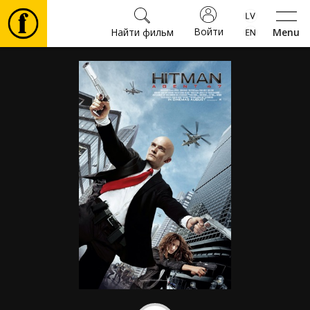
Войти
Найти фильм
Menu
Фильмы
Билеты
Культура
Мероприятия
Новости
Подарки