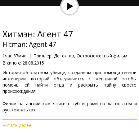
Кинозакуски
B2B
Хитмэн: Агент 47
Клуб
Hitman: Agent 47
1час 37мин
|
Триллер, Детектив, Остросюжетный фильм
|
В кино с:
28.08.2015
История об элитном убийце, созданном при помощи генной
инженерии, который объединяется с женщиной, чтобы
помочь ей найти отца и раскрыть тайну своего
происхождения.
Фильм на английском языке с субтитрами на латышском и
русском языках.
Читать далее
Дистрибьютор:
Latvian Theatrical Distribution
Pежиссер :
Aleksander Bach