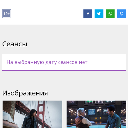
Pежиссер :
Peyton Reed
В ролях:
Paul Rudd
,
Evangeline Lilly
,
Corey Stoll
,
Bobby
Cannavale
,
Michael Peña
,
Judy Greer
,
Michael Douglas
Сайты:
IMDB
,
Facebook
,
Официальный сайт
Сеансы
На выбранную дату сеансов нет
Изображения