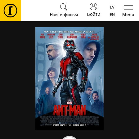
Войти
Найти фильм
Menu
Фильмы
Билеты
Культура
Мероприятия
Новости
Подарки