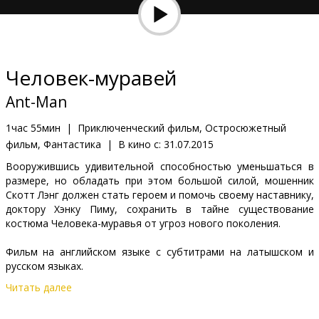
Кинозакуски
B2B
Человек-муравей
Клуб
Ant-Man
1час 55мин
|
Приключенческий фильм, Остросюжетный
фильм, Фантастика
|
В кино с:
31.07.2015
Вооружившись удивительной способностью уменьшаться в
размере, но обладать при этом большой силой, мошенник
Скотт Лэнг должен стать героем и помочь своему наставнику,
доктору Хэнку Пиму, сохранить в тайне существование
костюма Человека-муравья от угроз нового поколения.
Фильм на английском языке с субтитрами на латышском и
русском языках.
Читать далее
Дистрибьютор:
Latvian Theatrical Distribution