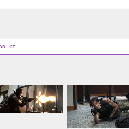
с субтитрами на латышском и
ов нет