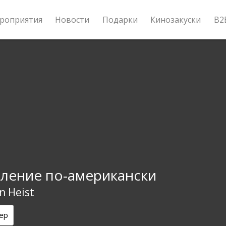
роприятия
Новости
Подарки
Кинозакуски
B2
ление по-американски
n Heist
ер