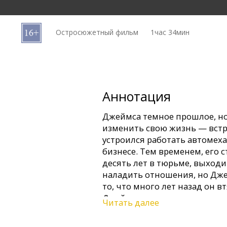
Кинозакуски
Остросюжетный фильм
1час 34мин
B2B
Клуб
Аннотация
Джеймса темное прошлое, но 
изменить свою жизнь — встр
устроился работать автомех
бизнесе. Тем временем, его
десять лет в тюрьме, выходи
наладить отношения, но Дже
то, что много лет назад он в
Джеймс отсидел шестнадцат
Читать далее
Джеймса начать новую жизнь