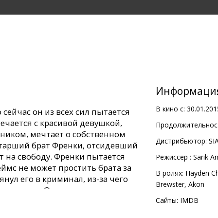
Информаци
В кино с:
30.01.201
сейчас он из всех сил пытается
ечается с красивой девушкой,
Продолжительност
аником, мечтает о собственном
Дистрибьютор:
SI
 старший брат Френки, отсидевший
т на свободу. Френки пытается
Pежиссер :
Sarik A
ймс не может простить брата за
В ролях:
Hayden Ch
тянул его в криминал, из-за чего
Brewster
,
Akon
ь месяцев. Однако попытки
 не складываются.
Сайты:
IMDB