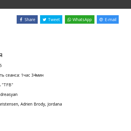
Share
Tweet
WhatsApp
E-mail
я
5
ь сеанса:
1час 34мин
A "TFB"
ndreasyan
ristensen
,
Adrien Brody
,
Jordana