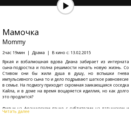
Кинозакуски
B2B
Мамочка
Клуб
Mommy
2час 19мин
|
Драма
|
В кино с:
13.02.2015
Яркая и взбалмошная вдова Диана забирает из интерната
сына-подростка и полна решимости начать новую жизнь. Со
Стивом они бы жили душа в душу, но вспышки гнева
импульсивного сына то и дело подрывают шаткое равновесие
в семье. На подмогу приходит скромная заикающаяся соседка
Кайла, и в доме на время воцаряется идиллия, но как долго
это продлится?
Фильм на французском языке с субтитрами на латышском и
Читать далее
русском языках.