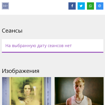
Дистрибьютор:
Kinoblogeri, SIA
Pежиссер :
Xavier Dolan
В ролях:
Anne Dorval
,
Antoine-Olivier Pilon
,
Suzanne Clément
Сайты:
Facebook
,
IMDB
,
kinospektrs.lv/mommy
Сеансы
На выбранную дату сеансов нет
Изображения