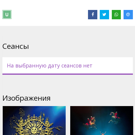
Продюсер: James Cameron (Titanic, Avatar, Aliens, Terminator).
Дистрибьютор:
Forum Cinemas, SIA
Pежиссер :
Andrew Adamson
Сайты:
IMDB
,
Официальный сайт
Сеансы
На выбранную дату сеансов нет
Изображения