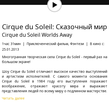
Кинозакуски
B2B
Cirque du Soleil: Сказочный мир
Клуб
Cirque du Soleil Worlds Away
1час 31мин
|
Приключенческий фильм, Фэнтези
|
В кино с:
25.01.2013
Mногогранная творческая сила Cirque du Soleil - первый раз на
большом экране!
Шоу Cirque du Soleil отличают высокое качество выступлений
и артистизм исполнителей. С самого момента основания
Cirque du Soleil в 1984 году его выступления поражают
воображение, отражают красоту мира и выражают
представления людей по всему миру о подлинном мастерстве.
Читать далее
Pежиссёр: Andew Adamson (Shrek, The Chronicles of Narnia: The
Lion, The Witch and The Wardrobe)