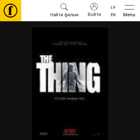
Войти
Найти фильм
Menu
Фильмы
Билеты
Культура
Мероприятия
Новости
Подарки