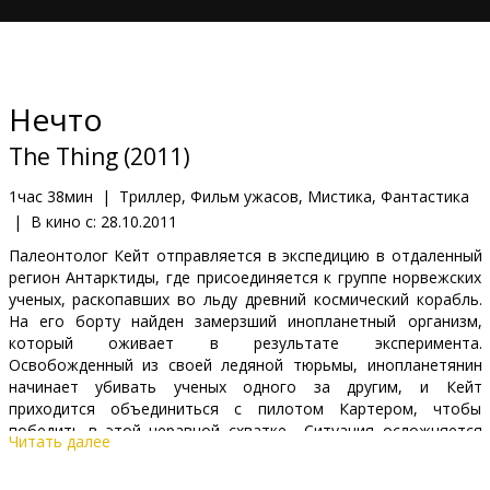
Кинозакуски
B2B
Нечто
Клуб
The Thing (2011)
1час 38мин
|
Триллер, Фильм ужасов, Мистика, Фантастика
|
В кино с:
28.10.2011
Палеонтолог Кейт отправляется в экспедицию в отдаленный
регион Антарктиды, где присоединяется к группе норвежских
ученых, раскопавших во льду древний космический корабль.
На его борту найден замерзший инопланетный организм,
который оживает в результате эксперимента.
Освобожденный из своей ледяной тюрьмы, инопланетянин
начинает убивать ученых одного за другим, и Кейт
приходится объединиться с пилотом Картером, чтобы
победить в этой неравной схватке... Ситуация осложняется
Читать далее
еще и тем, что инопланетянин наделен удивительной
способностью превращаться в любого человека, до которого