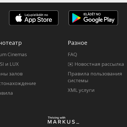
нотеатр
Разное
um Cinemas
FAQ
SI и LUX
✉️ Новостная рассылка
аны залов
Правила пользования
системы
стонахождение
XML услуги
авила