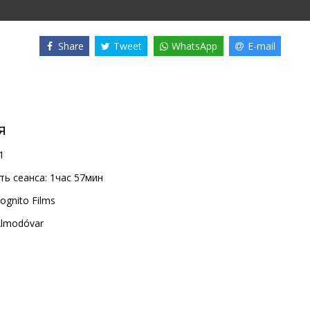
Share
Tweet
WhatsApp
E-mail
я
1
ь сеанса:
1час 57мин
cognito Films
Almodóvar