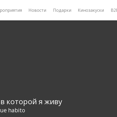
роприятия
Новости
Подарки
Кинозакуски
B2
 в которой я живу
que habito