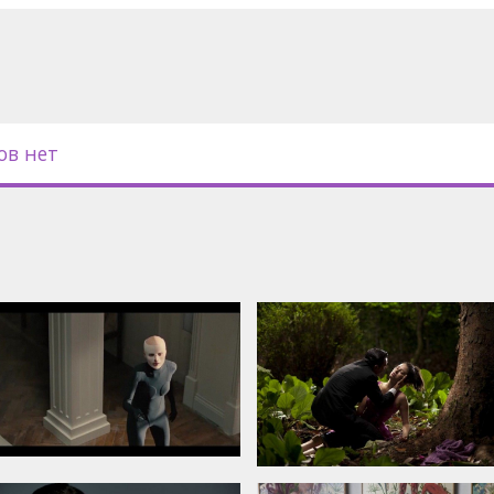
 субтитрами на латышском и
ов нет