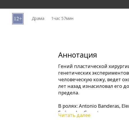
Кинозакуски
Драма
1час 57мин
B2B
Клуб
Аннотация
Гений пластической хирурги
генетических экспериментов
человеческую кожу, ведет ох
лет назад изнасиловал его до
предела.
В ролях: Antonio Banderas, Ele
Suárez, Jan Cornet
Читать далее
Режиссер: Pedro Almodóvar