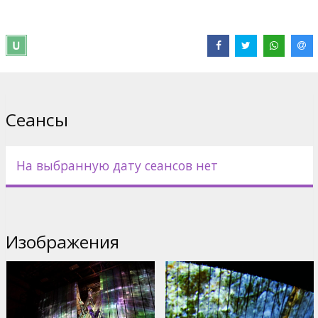
Лепаж, который привносит современнейшие технологии и
свое собственное провидческое воображение в величайшее
театральное путешествие в мире. Брин Терфел впервые
исполняет для Met ведущую партию Вотана, возглавляя
исключительный состав исполнителей.
James Levine; Wendy Bryn Harmer, Stephanie Blythe, Patricia
Bardon, Richard Croft,
Сеансы
Gerhard Siegel, Bryn Terfel, Eric Owens, Franz-Josef Selig, Hans-
Peter König
На выбранную дату сеансов нет
Дистрибьютор:
Forum Cinemas, SIA
Изображения