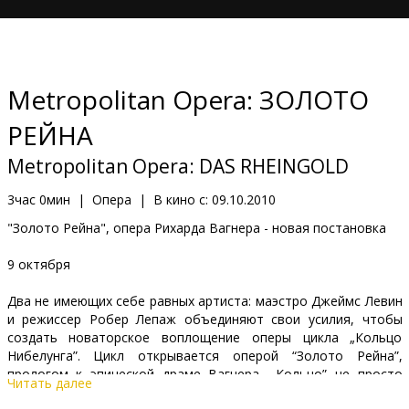
Кинозакуски
B2B
Metropolitan Opera: ЗОЛОТО
Клуб
РЕЙНА
Metropolitan Opera: DAS RHEINGOLD
3час 0мин
|
Опера
|
В кино с:
09.10.2010
"Золото Рейна", опера Рихарда Вагнера - новая постановка
9 октября
Два не имеющих себе равных артиста: маэстро Джеймс Левин
и режиссер Робер Лепаж объединяют свои усилия, чтобы
создать новаторское воплощение оперы цикла „Кольцо
Нибелунга”. Цикл открывается оперой “Золото Рейна”,
прологом к эпической драме Вагнера. „Кольцо” не просто
Читать далее
история или цикл опер, это целая Вселенная”, - говорит