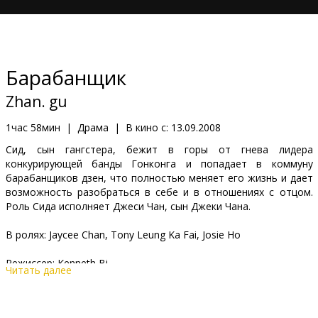
Кинозакуски
B2B
Барабанщик
Клуб
Zhan. gu
1час 58мин
|
Драма
|
В кино с:
13.09.2008
Сид, сын гангстера, бежит в горы от гнева лидера
конкурирующей банды Гонконга и попадает в коммуну
барабанщиков дзен, что полностью меняет его жизнь и дает
возможность разобраться в себе и в отношениях с отцом.
Роль Сида исполняет Джеси Чан, сын Джеки Чана.
В ролях: Jaycee Chan, Tony Leung Ka Fai, Josie Ho
Режиссер: Kenneth Bi
Читать далее
Сценарист: Kenneth Bi