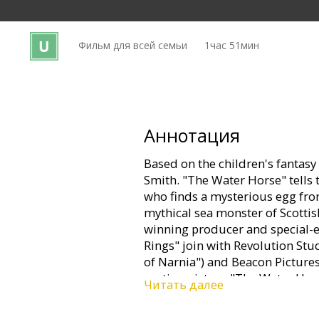
Кинозакуски
Фильм для всей семьи
1час 51мин
B2B
Клуб
Аннотация
Based on the children's fantasy 
Smith. "The Water Horse" tells t
who finds a mysterious egg from
mythical sea monster of Scott
winning producer and special-e
Rings" join with Revolution St
of Narnia") and Beacon Pictures
motion picture "The Water Hors
Читать далее
enduring and intriguing legends
an enchanted egg... and what ha