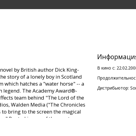
Информаци
В кино с:
22.02.200
novel by British author Dick King-
he story of a lonely boy in Scotland
Продолжительност
 which hatches a "water horse" -- a
Дистрибьютор:
So
ish legend. The Academy Award®-
ffects team behind "The Lord of the
udios, Walden Media ("The Chronicles
 to bring to the screen the magical
e." Rooted in one of the most
 of our time, the story begins with
tches will set in motion an