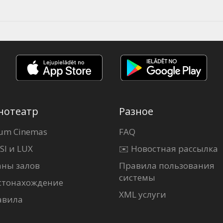
нотеатр
Разное
um Cinemas
FAQ
SI и LUX
✉️ Новостная рассылка
аны залов
Правила пользования
системы
стонахождение
XML услуги
авила