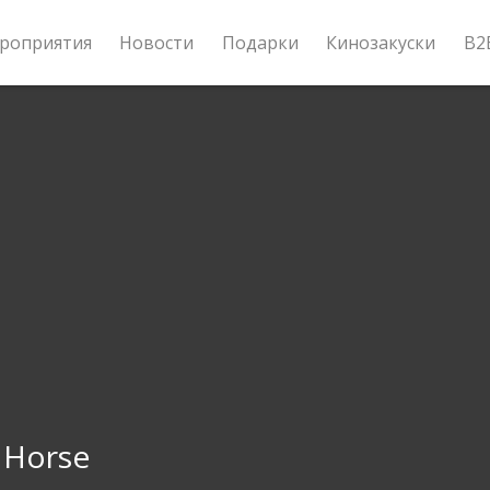
роприятия
Новости
Подарки
Кинозакуски
B2
 Horse