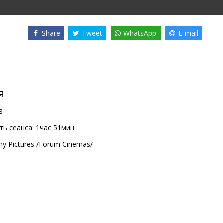
Share
Tweet
WhatsApp
E-mail
я
8
ь сеанса:
1час 51мин
ny Pictures /Forum Cinemas/