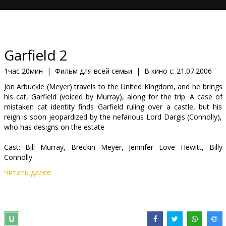
Кинозакуски
B2B
Garfield 2
Клуб
1час 20мин
|
Фильм для всей семьи
|
В кино с:
21.07.2006
Jon Arbuckle (Meyer) travels to the United Kingdom, and he brings
his cat, Garfield (voiced by Murray), along for the trip. A case of
mistaken cat identity finds Garfield ruling over a castle, but his
reign is soon jeopardized by the nefarious Lord Dargis (Connolly),
who has designs on the estate
Cast: Bill Murray, Breckin Meyer, Jennifer Love Hewitt, Billy
Connolly
Читать далее
Directed by Tim Hill
English language with latvian and russian subtitles.