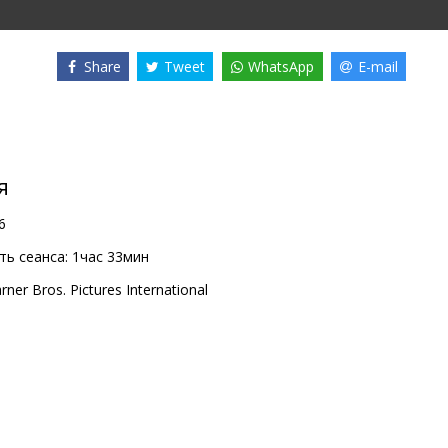
Share
Tweet
WhatsApp
E-mail
я
6
ь сеанса:
1час 33мин
rner Bros. Pictures International