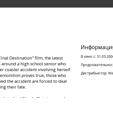
Информаци
В кино с:
31.03.200
Final Destination" film, the latest
rs around a high school senior who
Продолжительност
ler coaster accident involving herself
Дистрибьютор:
Wa
premonition proves true, those who
ed the accident are forced to deal
ng their fate.
hool student Wendy Christensen who
oaster ride that she predicted would
her friends. She teams with