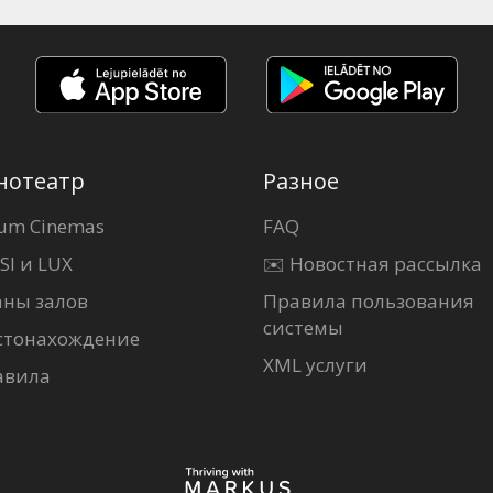
нотеатр
Разное
um Cinemas
FAQ
SI и LUX
✉️ Новостная рассылка
аны залов
Правила пользования
системы
стонахождение
XML услуги
авила