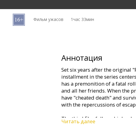
Кинозакуски
Фильм ужасов
1час 33мин
B2B
Клуб
Аннотация
Set six years after the original "
installment in the series cente
has a premonition of a fatal rol
and all her friends. When the 
have "cheated death" and surviv
with the repercussions of escapi
The third film follows high sc
Читать далее
fails to stop the fated roller c
cause the deaths of several of 