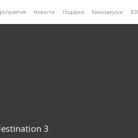
роприятия
Новости
Подарки
Кинозакуски
B2
destination 3