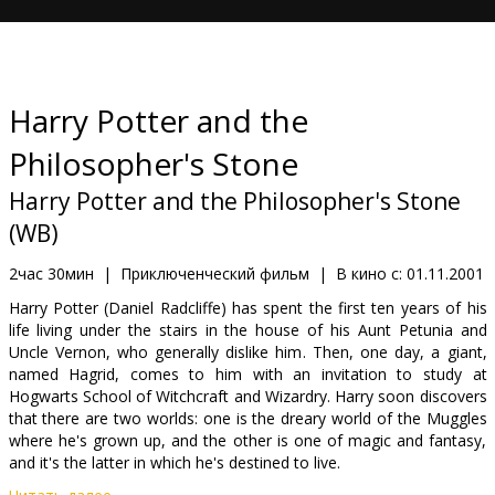
Кинозакуски
B2B
Harry Potter and the
Клуб
Philosopher's Stone
Harry Potter and the Philosopher's Stone
(WB)
2час 30мин
|
Приключенческий фильм
|
В кино с:
01.11.2001
Harry Potter (Daniel Radcliffe) has spent the first ten years of his
life living under the stairs in the house of his Aunt Petunia and
Uncle Vernon, who generally dislike him. Then, one day, a giant,
named Hagrid, comes to him with an invitation to study at
Hogwarts School of Witchcraft and Wizardry. Harry soon discovers
that there are two worlds: one is the dreary world of the Muggles
where he's grown up, and the other is one of magic and fantasy,
and it's the latter in which he's destined to live.