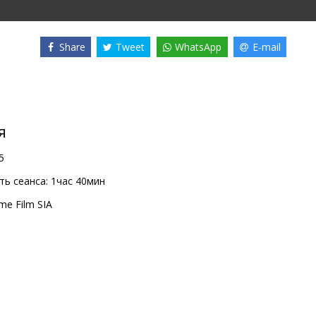
Share
Tweet
WhatsApp
E-mail
я
5
ь сеанса:
1час 40мин
me Film SIA