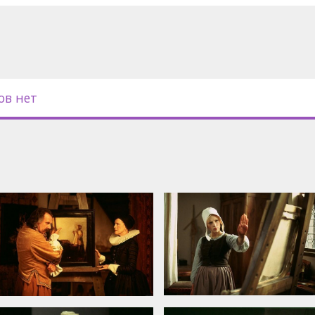
ohansson, Tom Wilkinson, Judy Parfitt,
anna Scanlan, Alakina Mann, David
ов нет