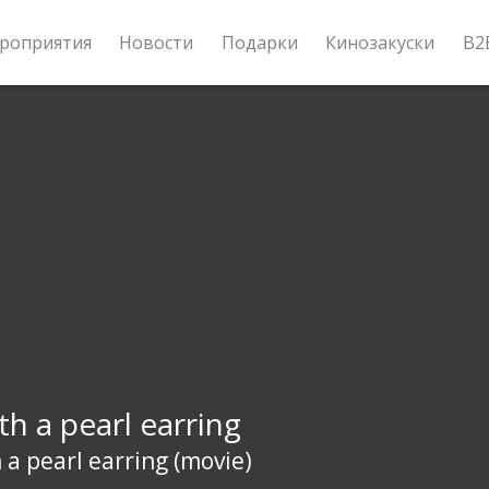
роприятия
Новости
Подарки
Кинозакуски
B2
ith a pearl earring
h a pearl earring (movie)