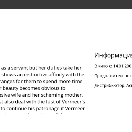
Информаци
В кино с:
14.01.200
s a servant but her duties take her
 shows an instinctive affinity with the
Продолжительност
rranges for them to spend more time
Дистрибьютор:
Ac
er beauty becomes obvious to
sesive wife and her scheming mother.
t also deal with the lust of Vermeer's
 to continue his patronage if Vermeer
vant becomes the subject of Vermeer's