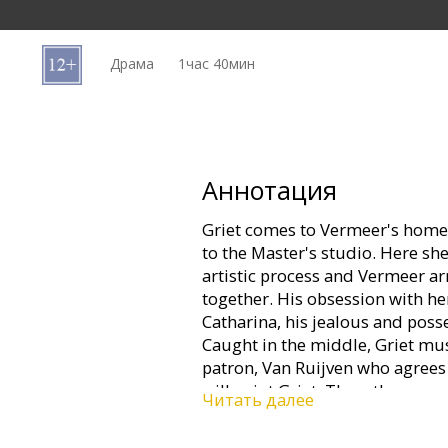
Кинозакуски
Драма
1час 40мин
B2B
Клуб
Аннотация
Griet comes to Vermeer's home a
to the Master's studio. Here she
artistic process and Vermeer a
together. His obsession with h
Catharina, his jealous and pos
Caught in the middle, Griet mus
patron, Van Ruijven who agrees
will paint Griet. Thus, the ser
Читать далее
most famous work.