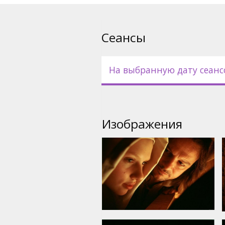
Starring: Colin Firth, Scarlett J
Cillian Murphy, Essie Davis, Jo
Morrissey
Сеансы
На выбранную дату сеанс
Изображения