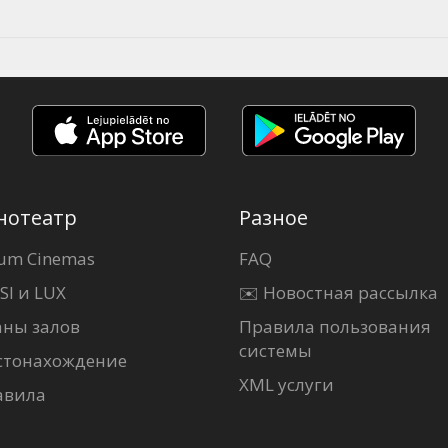
нотеатр
Разное
um Cinemas
FAQ
SI и LUX
✉️ Новостная рассылка
аны залов
Правила пользования
системы
стонахождение
XML услуги
авила