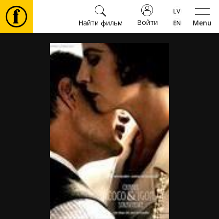
Войти
Найти фильм
Menu
Фильмы
Билеты
Культура
Мероприятия
Новости
Подарки