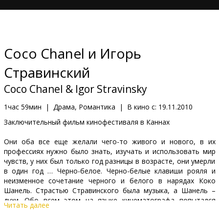
Кинозакуски
B2B
Coco Chanel и Игорь
Клуб
Стравинский
Coco Chanel & Igor Stravinsky
1час 59мин
|
Драма, Романтика
|
В кино с:
19.11.2010
Заключительный фильм кинофестиваля в Каннах
Они оба все еще желали чего-то живого и нового, в их
профессиях нужно было знать, изучать и использовать мир
чувств, у них был только год разницы в возрасте, они умерли
в один год … Черно-белое. Черно-белые клавиши рояля и
неизменное сочетание черного и белого в нарядах Коко
Шанель. Страстью Стравинского была музыка, а Шанель –
духи. Обо всем этом на языке кинематографа попытался
Читать далее
рассказать живущий во Франции нидерландский режиссер Ян