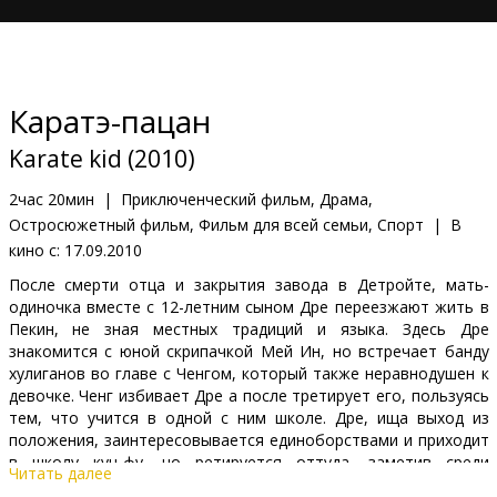
Кинозакуски
B2B
Каратэ-пацан
Клуб
Karate kid (2010)
2час 20мин
|
Приключенческий фильм, Драма,
Остросюжетный фильм, Фильм для всей семьи, Спорт
|
В
кино с:
17.09.2010
После смерти отца и закрытия завода в Детройте, мать-
одиночка вместе с 12-летним сыном Дре переезжают жить в
Пекин, не зная местных традиций и языка. Здесь Дре
знакомится с юной скрипачкой Мей Ин, но встречает банду
хулиганов во главе с Ченгом, который также неравнодушен к
девочке. Ченг избивает Дре а после третирует его, пользуясь
тем, что учится в одной с ним школе. Дре, ища выход из
положения, заинтересовывается единоборствами и приходит
в школу кун-фу, но ретируется оттуда, заметив среди
Читать далее
учеников своего злейшего врага. Он подстраивает каверзу,