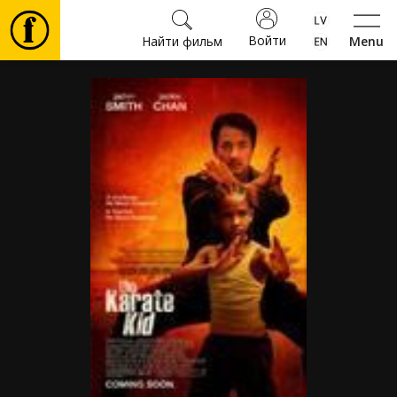
Войти
Найти фильм
Menu
Фильмы
Билеты
Культура
Мероприятия
Новости
Подарки