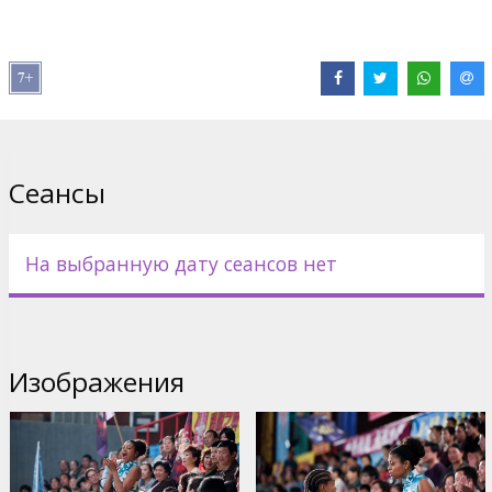
облив Ченга и его друзей водой, но те догоняют и жестоко
избивают его. Товарищ Ченга, Лян просит прекратить
избиение, но Ченг произносит девиз своей школы: «Нет
страха. Нет боли. Нет пощады». Он пытается добить Дре но
ему мешает появившийся Хан (Джеки Чан), слесарь дома где
живёт Дре. Шайка Ченга набрасывается на заступника, но тот
виртуозно отбивается, подставляя подростков под их же
удары.
Сеансы
Хан приходит с Дре в школу «Боевых драконов», где
занимается шайка Ченга, они видят как жестокий учитель Ли
заставляет Ляна добить поверженного противника. Хан
На выбранную дату сеансов нет
просит мира, но Ли заявляет, что они оскорбили его школу и
требует, чтобы один из них дрался. Хан заявляет, что Дре
будет драться на предстоящем открытом турнире по кун-фу и
просит Ли оставить мальчика в покое до этого времени. Ли
соглашается.
Изображения
В ролях: Jaden Smith, Jackie Chan, Taraji P. Henson, Han Wenwen,
Rongguang Yu, Zhensu Wu
Режиссер: Harald Zwart