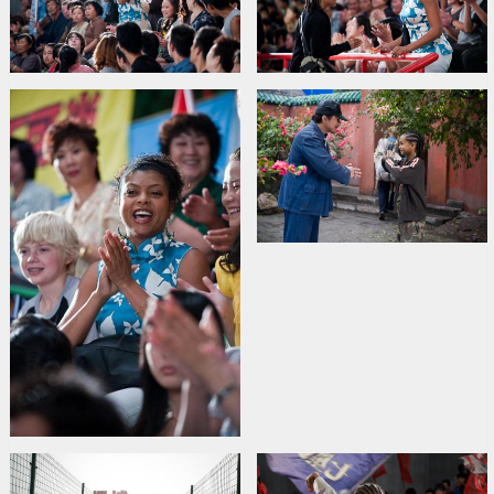
Сценарист: Christopher Murphey
Продюсер: Will Smith, Jada Pinket Smith
Фильм на английском языке с субтитрами на латышском и
русском языках.
Дистрибьютор:
Forum Cinemas Latvia OU filiāle Latvijā
Pежиссер :
Harald Zwart
В ролях:
Jaden Smith
,
Jackie Chan
,
Wenwen Han
,
Rongguang Yu
,
Zhensu Wu
,
Zhiheng Wang
,
Zhenwei Wang
,
Tess Liu
,
Jared Minns
,
Shijia Lü