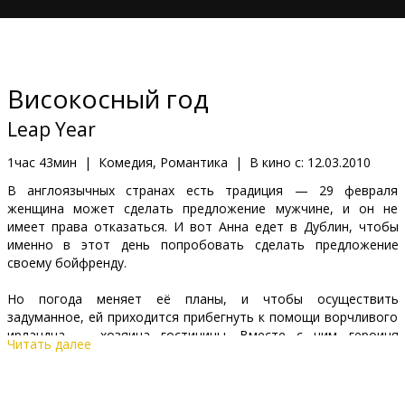
Кинозакуски
B2B
Bисокосный год
Клуб
Leap Year
1час 43мин
|
Комедия, Романтика
|
В кино с:
12.03.2010
В англоязычных странах есть традиция — 29 февраля
женщина может сделать предложение мужчине, и он не
имеет права отказаться. И вот Aннa едет в Дублин, чтобы
именно в этот день попробовать сделать предложение
своему бойфренду.
Но погода меняет её планы, и чтобы осуществить
задуманное, ей приходится прибегнуть к помощи ворчливого
ирландца — хозяина гостиницы. Вместе с ним героиня
Читать далее
вынуждена путешествовать через всю страну, чтобы успеть
вовремя сделать предложение.