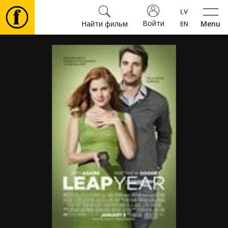
Войти
Найти фильм
Menu
Фильмы
Билеты
Культура
Мероприятия
Новости
Подарки