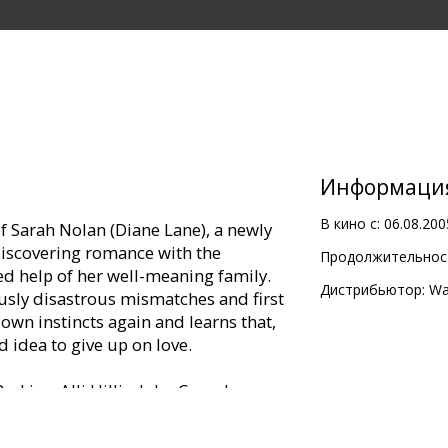
Информаци
В кино с:
06.08.200
of Sarah Nolan (Diane Lane), a newly
iscovering romance with the
Продолжительност
ed help of her well-meaning family.
Дистрибьютор:
Wa
ously disastrous mismatches and first
 own instincts again and learns that,
d idea to give up on love.
erkins, Alli Hillis, John Cusack,
 Channing, Dermot Mulroney, Julie