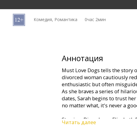
Кинозакуски
Комедия, Романтика
0час 2мин
B2B
Клуб
Аннотация
Must Love Dogs tells the story 
divorced woman cautiously red
enthusiastic but often misguid
As she braves a series of hilari
dates, Sarah begins to trust her
no matter what, it's never a goo
Starring: Diane Lane, Elizabeth P
Читать далее
Christopher Plummer, Stockard
Gonzalo