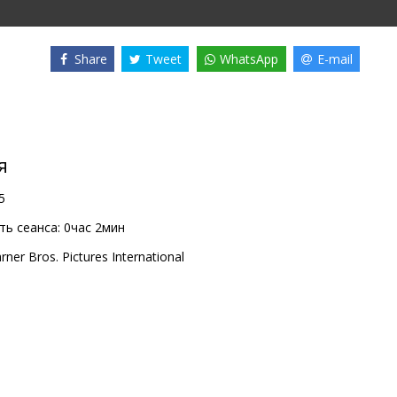
Share
Tweet
WhatsApp
E-mail
я
5
ь сеанса:
0час 2мин
rner Bros. Pictures International