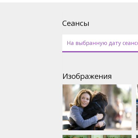
English language with latvian a
Сеансы
На выбранную дату сеанс
Изображения