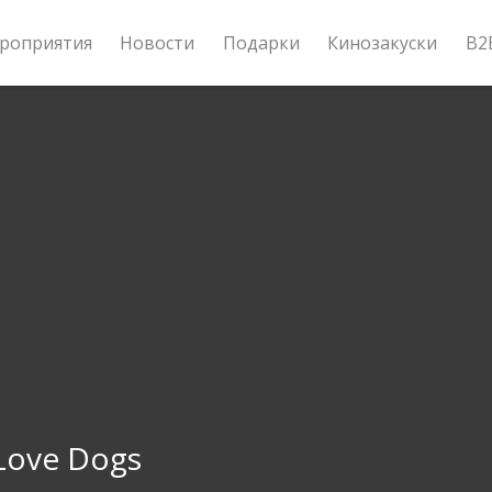
роприятия
Новости
Подарки
Кинозакуски
B2
Love Dogs