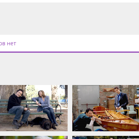
nd russian subtitles.
ов нет