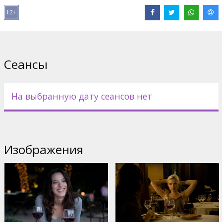
В ролях: Penélope Cruz, Scarlett Johansson, Javier Bardem,
Patricia Clarkson, Rebecca Hall
Pежиссёр: Woody Allen
Cценарий: Woody Allen
Сеансы
Фильм на английском и испанском языках с субтитрами на
латышском и русском языках.
На выбранную дату сеансов нет
Дистрибьютор:
Acme Film SIA
Изображения