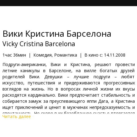
Кинозакуски
B2B
Вики Кристина Барселона
Клуб
Vicky Cristina Barcelona
1час 36мин
|
Комедия, Романтика
|
В кино с:
14.11.2008
Подруги-американки, Вики и Кристина, решают провести
летние каникулы в Барселоне, на вилле богатых друзей
родителей Вики. Девушки – лучшие подруги – любят
искусство, путешествия и придерживаются прогрессивных
взглядов на жизнь. Но в вопросах личной жизни их вкусы
расходятся кардинально. Вики предпочитает стабильность и
собирается замуж за преуспевающего яппи Дага, а Кристина
ищет приключений и ценит в мужчинах непредсказуемость и
спонтанность. Но скоро в их безоблачное счастье вторгается
Читать далее
Хуан Антонио – мачо средних лет, художник и пожиратель
женских сердец.