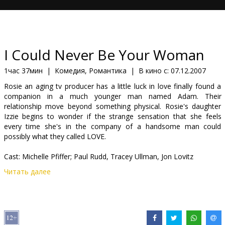
Кинозакуски
B2B
I Could Never Be Your Woman
Клуб
1час 37мин
|
Комедия, Романтика
|
В кино с:
07.12.2007
Rosie an aging tv producer has a little luck in love finally found a
companion in a much younger man named Adam. Their
relationship move beyond something physical. Rosie's daughter
Izzie begins to wonder if the strange sensation that she feels
every time she's in the company of a handsome man could
possibly what they called LOVE.
Cast: Michelle Pfiffer; Paul Rudd, Tracey Ullman, Jon Lovitz
Читать далее
Directed by Amy Heckerling
Movie in English with subtitles in Latvian and Russian.