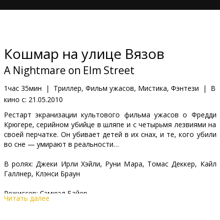
Кинозакуски
B2B
Кошмар на улице Вязов
Клуб
A Nightmare on Elm Street
1час 35мин
|
Триллер, Фильм ужасов, Мистика, Фэнтези
|
В
кино с:
21.05.2010
Рестарт экранизации культового фильма ужасов о Фредди
Крюгере, серийном убийце в шляпе и с четырьмя лезвиями на
своей перчатке. Он убивает детей в их снах, и те, кого убили
во сне — умирают в реальности…
В ролях: Джеки Ирли Хэйли, Руни Мара, Томас Деккер, Кайл
Галлнер, Клэнси Браун
Режиссер: Сэмюэл Байер
Читать далее
Фильм на английском языке с субтитрами на латышском и