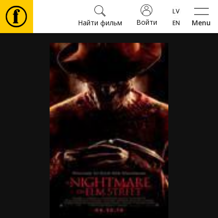
Войти
Найти фильм
Menu
Фильмы
Билеты
Культура
Мероприятия
Новости
Подарки