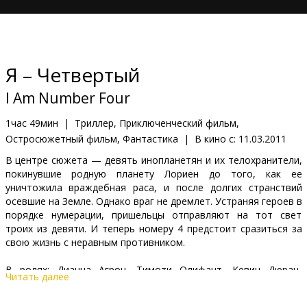
Кинозакуски
B2B
Я – Четвертый
Клуб
I Am Number Four
1час 49мин
|
Триллер, Приключенческий фильм,
Остросюжетный фильм, Фантастика
|
В кино с:
11.03.2011
В центре сюжета — девять инопланетян и их телохранители,
покинувшие родную планету Лориен до того, как ее
уничтожила враждебная раса, и после долгих странствий
осевшие на Земле. Однако враг не дремлет. Устраняя героев в
порядке нумерации, пришельцы отправляют на тот свет
троих из девяти. И теперь номеру 4 предстоит сразиться за
свою жизнь с неравным противником.
В ролях: Дианна Агрон, Тимоти Олифант, Кевин Дюран,
Читать далее
Тереза Палмер, Алекс Петтифер, Джэйк Абель, Каллэн
МакОлиффи, Бо Мирчофф, Эмили Уикершем, Patrick Sebes