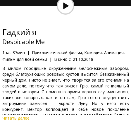
Кинозакуски
B2B
Гадкий я
Клуб
Despicable Me
1час 37мин
|
Приключенческий фильм, Комедия, Анимация,
Фильм для всей семьи
|
В кино с:
21.10.2018
В милом городишке окруженныйм белоснежным забором,
среди благоухающих розовых кустов высится безжизненный
черный дом. Никто не знает, что творится за его стенами на
самом деле, потому что там живет Грю, самый гениальный
злодей в истории. С помощью армии верных слуг-миньонов,
таких же коварных, как и он сам, Грю готов осуществить
хитроумный замысел — украсть Луну. Но у него есть
конкурент. Вектор воплощает в себе новое поколение
мировых злодеев. Он молод и весел, а злодействует больше
Читать далее
ради прикола. Кто из них победит? Кто станет «Самым гадким
в мире»? И как в этом противостоянии окажутся замешаны