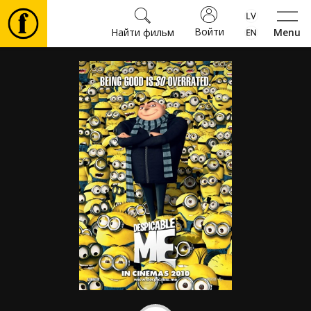
Войти
Найти фильм
Menu
Фильмы
Билеты
Культура
Мероприятия
Новости
Подарки