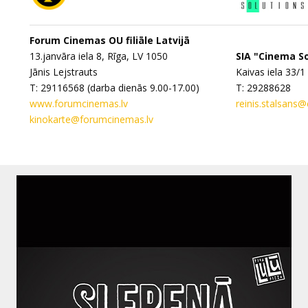
Forum Cinemas OU filiāle Latvijā
13.janvāra iela 8, Rīga, LV 1050
SIA "Cinema So
Jānis Lejstrauts
Kaivas iela 33/1
T: 29116568 (darba dienās 9.00-17.00)
T: 29288628
www.forumcinemas.lv
reinis.stalsans@
kinokarte@forumcinemas.lv