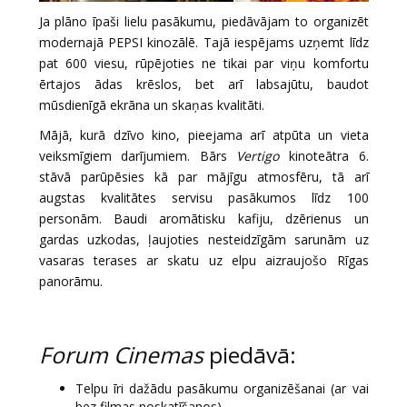
Ja plāno īpaši lielu pasākumu, piedāvājam to organizēt
modernajā PEPSI kinozālē. Tajā iespējams uzņemt līdz
pat 600 viesu, rūpējoties ne tikai par viņu komfortu
ērtajos ādas krēslos, bet arī labsajūtu, baudot
mūsdienīgā ekrāna un skaņas kvalitāti.
Mājā, kurā dzīvo kino, pieejama arī atpūta un vieta
veiksmīgiem darījumiem. Bārs
Vertigo
kinoteātra 6.
stāvā parūpēsies kā par mājīgu atmosfēru, tā arī
augstas kvalitātes servisu pasākumos līdz 100
personām. Baudi aromātisku kafiju, dzērienus un
gardas uzkodas, ļaujoties nesteidzīgām sarunām uz
vasaras terases ar skatu uz elpu aizraujošo Rīgas
panorāmu.
Forum Cinemas
piedāvā:
Telpu īri dažādu pasākumu organizēšanai (ar vai
bez filmas noskatīšanos)