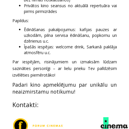
Privātos kino seansus no aktuālā repertuāra vai
pirms pirmizrādes
Papildus:
Ēdināšanas pakalpojumus: kafijas pauzes ar
uzkodām, pilna servisa ēdināšanu, popkornu un
dzērienus u.c.
Īpašās iespējas: welcome drink, Sarkanā paklāja
atmosfēru u.c.
Par iespējām, risinājumiem un izmaksām lūdzam
sazināties personīgi – ar lielu prieku Tev palīdzēsim
izvēlēties piemērotāko!
Padari kino apmeklējumu par unikālu un
neaizmirstamu notikumu!
Kontakti: