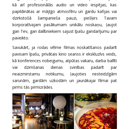
kā arī profesionālās audio un video iespējas, kas
papildinātas ar mājīgo atmosfēru un gardu kafijas vai
dzirkstošā šampanieša pauzi, piešķirs Tavam
korporatīvajam pasākumam unikālu noskaņu, ļaujot
gan Tev, gan dalībniekiem sajust īpašu gandarījumu par
paveikto.
Savukārt, ja rodas vēlme filmas noskatīšanos padarīt
pavisam īpašu, privātais kino seanss ir ekskluzīvs veids,
kā konferences nobeigumu, atpūtas vakaru, darba ballīti
vai dzimšanas dienas svinības padarīt par
neaizmirstamu notikumu, ļaujoties nesteidzīgām
sarunām, gardām uzkodām un jaunākajai filmai pat
pirms tās pirmizrādes.