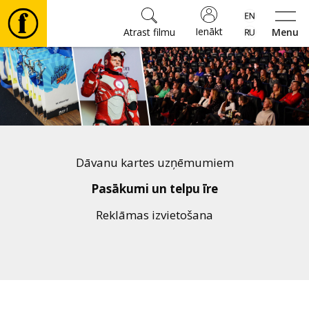
Ienākt
Atrast filmu
Menu
Filmas
🎵
Biļetes
Dāvanu kartes uzņēmumiem
Kultūra
Pasākumi un telpu īre
Reklāmas izvietošana
Pasākumi
Ziņas