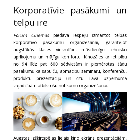
Dāvanu
Korporatīvie pasākumi un
kartes
telpu īre
Uzkodas
Forum Cinemas
piedāvā iespēju izmantot telpas
korporatīvo pasākumu organizēšanai, garantējot
B2B
augstākās klases viesmīlību, mūsdienīgu tehnisko
aprīkojumu un mājīgu komfortu. Kinozāles ar ietilpību
Kino
no 94 līdz pat 600 sēdvietām ir piemērotas tādu
pasākumu kā sapulču, apmācību semināru, konferenču,
Klubs
produktu prezentāciju un citu Tava uzņēmuma
vajadzībām atbilstošu notikumu organizēšanai.
Augstas izšķirtspējas lielais kino ekrāns prezentācijām,