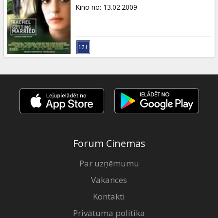
Dāvanu
Kino no
:
13.02.2009
kartes
Uzkodas
B2B
Kino
Klubs
Forum Cinemas
Par uzņēmumu
Vakances
Kontakti
Privātuma politika