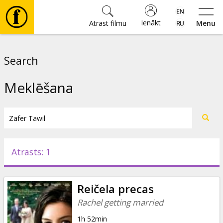
Ienākt
Atrast filmu
Menu
Filmas
Search
🎵
Meklēšana
Biļetes
Kultūra
Atrasts: 1
Pasākumi
Reičela precas
Ziņas
Rachel getting married
1h 52min