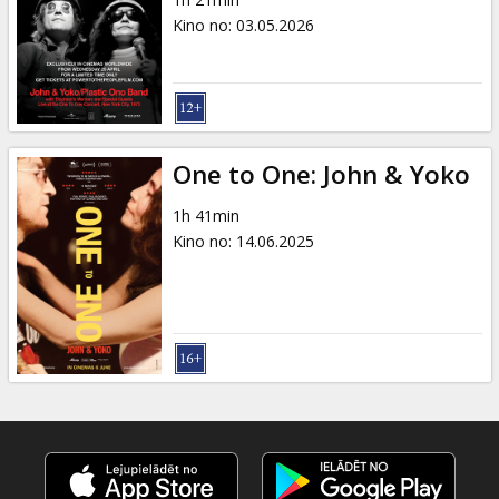
Dāvanu
Kino no
:
03.05.2026
kartes
Uzkodas
B2B
One to One: John & Yoko
1h 41min
Kino
Kino no
:
14.06.2025
Klubs