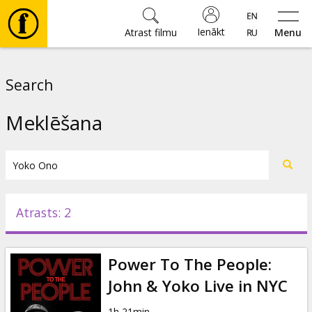
Ienākt
Atrast filmu
Menu
Filmas
Search
🎵
Meklēšana
Biļetes
Kultūra
Atrasts: 2
Pasākumi
Power To The People:
Ziņas
John & Yoko Live in NYC
1h 21min