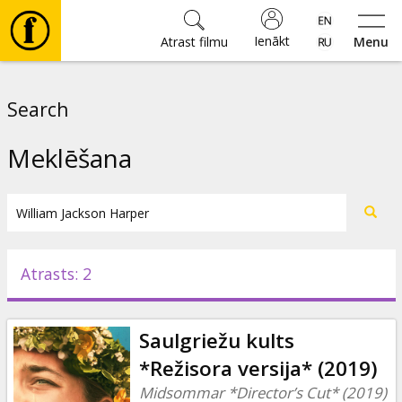
Ienākt
Atrast filmu
Menu
Filmas
Search
🎵
Meklēšana
Biļetes
Kultūra
Atrasts: 2
Pasākumi
Saulgriežu kults
Ziņas
*Režisora versija* (2019)
Midsommar *Director’s Cut* (2019)