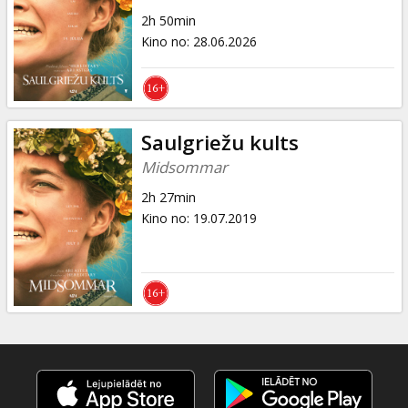
Dāvanu
2h 50min
kartes
Kino no
:
28.06.2026
Uzkodas
B2B
Saulgriežu kults
Midsommar
Kino
2h 27min
Klubs
Kino no
:
19.07.2019