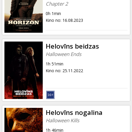
Dāvanu
Chapter 2
kartes
0h 1min
Kino no
:
16.08.2023
Uzkodas
B2B
Helovīns beidzas
Halloween Ends
Kino
1h 51min
Klubs
Kino no
:
25.11.2022
Helovīns nogalina
Halloween Kills
1h 46min