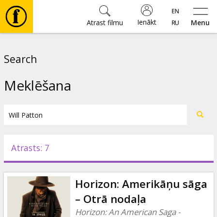
Ienākt
Atrast filmu
Menu
Filmas
Search
🎵
Meklēšana
Biļetes
Kultūra
Atrasts: 7
Pasākumi
Horizon: Amerikāņu sāga
Ziņas
– Otrā nodaļa
Horizon: An American Saga -