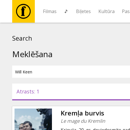
Filmas
🎵
Biļetes
Kultūra
Pas
Filmas
Search
🎵
Meklēšana
Biļetes
Kultūra
Atrasts: 1
Pasākumi
Kremļa burvis
Ziņas
Le mage du Kremlin