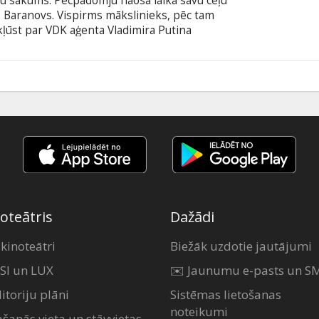
adu sākums. Pēcpadomju haosa laikā savu ceļu
s Baranovs. Vispirms mākslinieks, pēc tam
 kļūst par VDK aģenta Vladimira Putina
anovs veido jauno Krieviju, sapludinot robežas
u un manipulācijām. Gadus vēlāk, Baranovs beidzot
 viņš palīdzēja veidot, tumšos noslēpumus. Filma
6
šu un krievu valodā.
oteātris
Dažādi
 kinoteātri
Biežāk uzdotie jautājumi
SI un LUX
✉️ Jaunumu e-pasts un S
itoriju plāni
Sistēmas lietošanas
noteikumi
ašanās vieta un stāvvietas