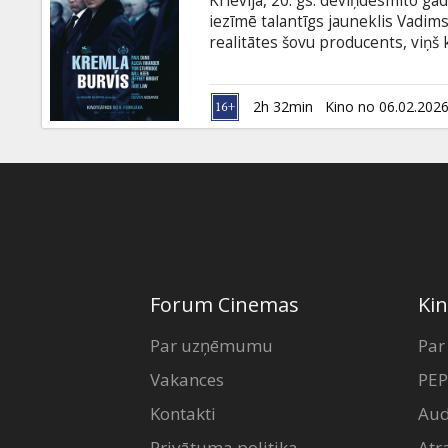
Krievija, 20. gs. deviņdesmito g
Dāvanu
iezīmē talantīgs jauneklis Vadim
kartes
realitātes šovu producents, viņš
polittehnologu. Varas centrā Bar
starp patiesību un meliem, ticīb
Uzkodas
atklāj patiesību par režīma, kuru
2h 32min
Kino no 06.02.202
angļu valodā ar subtitriem latvie
B2B
Kino
Klubs
Forum Cinemas
Kin
Par uzņēmumu
Par
Vakances
PEP
Kontakti
Aud
Privātuma politika
Atr