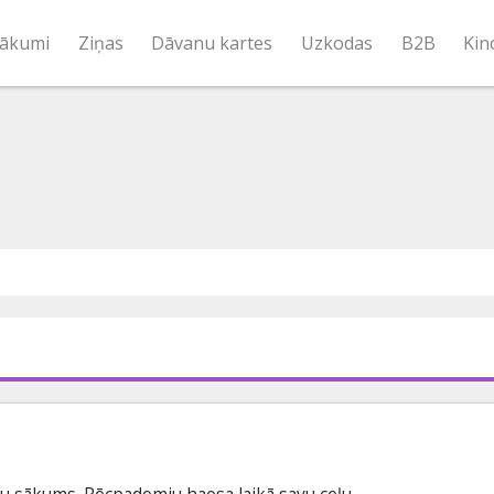
ākumi
Ziņas
Dāvanu kartes
Uzkodas
B2B
Kin