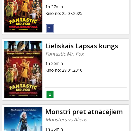
Dāvanu
1h 27min
kartes
Kino no
:
25.07.2025
Uzkodas
B2B
Lieliskais Lapsas kungs
Fantastic Mr. Fox
Kino
1h 26min
Klubs
Kino no
:
29.01.2010
Monstri pret atnācējiem
Monsters vs Aliens
1h 35min