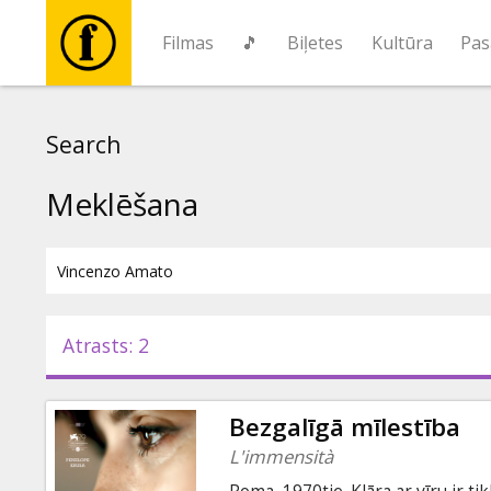
Filmas
🎵
Biļetes
Kultūra
Pas
Filmas
Search
🎵
Meklēšana
Biļetes
Kultūra
Atrasts: 2
Pasākumi
Bezgalīgā mīlestība
Ziņas
L'immensità