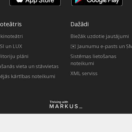
oteātris
Dažādi
 kinoteātri
Biežāk uzdotie jautājumi
SI un LUX
✉️ Jaunumu e-pasts un S
itoriju plāni
Sistēmas lietošanas
noteikumi
ašanās vieta un stāvvietas
XML serviss
šējās kārtības noteikumi