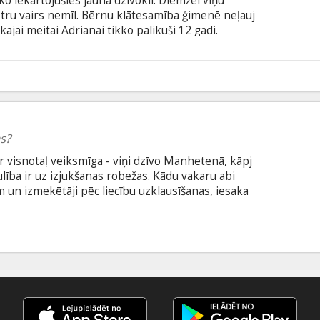
kko iekārtojušies jaunā dzīvoklī. Diemžēl viņu
 otru vairs nemīl. Bērnu klātesamība ģimenē neļauj
ākajai meitai Adrianai tikko palikuši 12 gadi.
 krasās garastāvokļa maiņas un augošo spriedzi
īti Adriana pārsteidz visu ģimeni – viņa sāk
isus cenšas pārliecināt, ka ir zēns. Filma itāliešu
3
krievu valodā.
s?
r visnotaļ veiksmīga - viņi dzīvo Manhetenā, kāpj
lība ir uz izjukšanas robežas. Kādu vakaru abi
m un izmekētāji pēc liecību uzklausīšanas, iesaka
rogrammu. Lai glābtu savas dzīvības, Morgani no
s uz mazpilsētiņu Vaiomingā, kur sākas neierasta,
tšķirīga dzīve. Vai tā ko mainīs viņu attiecībās?
0