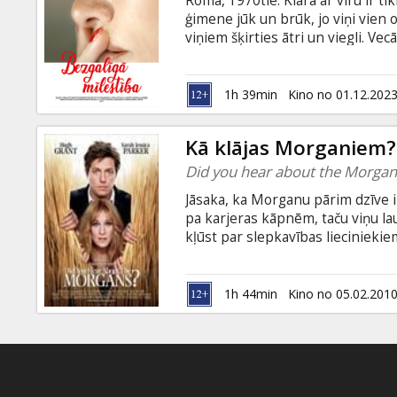
Roma, 1970tie. Klāra ar vīru ir ti
Dāvanu
ģimene jūk un brūk, jo viņi vien
kartes
viņiem šķirties ātri un viegli. Vec
Meitene ļoti jūtīgi uztver mātes
vecāku attiecībās. Pavisam negaid
Uzkodas
noliegt savu personību. Meitene v
1h 39min
Kino no 01.12.202
valodā ar subtitriem latviešu un 
B2B
Kā klājas Morganiem?
Did you hear about the Morgan
Kino
Jāsaka, ka Morganu pārim dzīve i
Klubs
pa karjeras kāpnēm, taču viņu lau
kļūst par slepkavības lieciniekie
viņiem liecinieku aizsardzības p
spožās lielpilsētas spiesti dotie
no urbanizētās vides un sadzīves a
1h 44min
Kino no 05.02.201