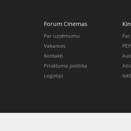
Forum Cinemas
Kin
Par uzņēmumu
Par
Vakances
PEP
Kontakti
Aud
Privātuma politika
Atr
Logotipi
Iek