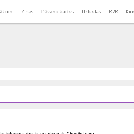
ākumi
Ziņas
Dāvanu kartes
Uzkodas
B2B
Kin