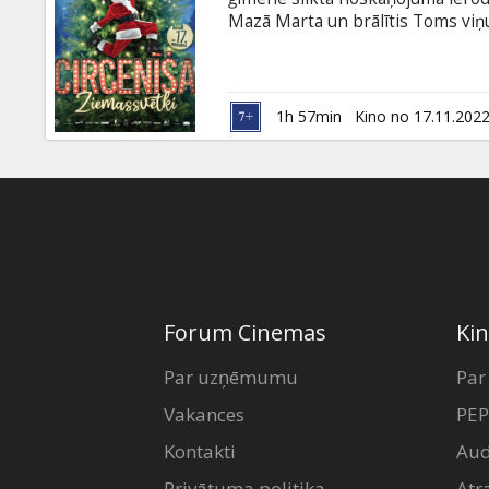
Dāvanu
Mazā Marta un brālītis Toms viņu
kartes
sāk gatavoties svētkiem, nemaz 
ir no cietuma izbēgušais Bruno Ci
Uzkodas
1h 57min
Kino no 17.11.202
B2B
Kino
Klubs
Forum Cinemas
Kin
Par uzņēmumu
Par
Vakances
PEP
Kontakti
Aud
Privātuma politika
Atr