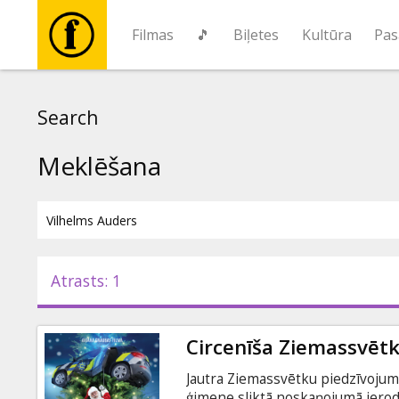
Filmas
🎵
Biļetes
Kultūra
Pas
Filmas
Search
🎵
Meklēšana
Biļetes
Kultūra
Atrasts: 1
Pasākumi
Circenīša Ziemassvētk
Ziņas
Jautra Ziemassvētku piedzīvojumu
ģimene sliktā noskaņojumā ierod