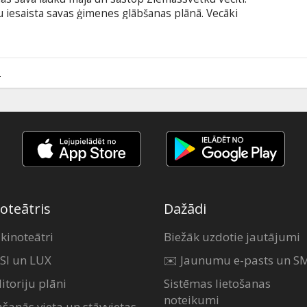
 iesaista savas ģimenes glābšanas plānā. Vecāki
nenojauzdami, ka sastaptais Ziemassvētku vecītis
rcenis. Filma latviešu valodā.
2
oteātris
Dažādi
 kinoteātri
Biežāk uzdotie jautājumi
SI un LUX
✉️ Jaunumu e-pasts un S
itoriju plāni
Sistēmas lietošanas
noteikumi
ašanās vieta un stāvvietas