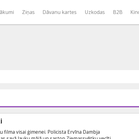
ākumi
Ziņas
Dāvanu kartes
Uzkodas
B2B
Kin
i
 filma visai ģimenei. Policista Ervīna Dambja
as savā lauku mājā un sastop Ziemassvētku vecīti.