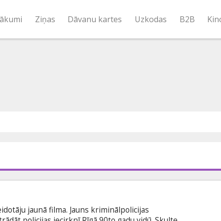
ākumi
Ziņas
Dāvanu kartes
Uzkodas
B2B
Kin
dotāju jaunā filma. Jauns kriminālpolicijas
ādāt policijas iecirknī Rīgā 90to gadu vidū. Skulte