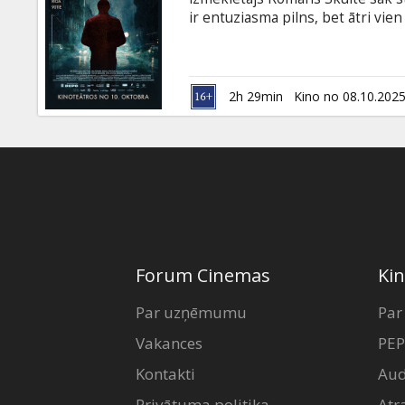
Dāvanu
ir entuziasma pilns, bet ātri vien 
kartes
gan ar kriminālo pasauli, viņam
principus. Filma latviešu valodā a
Uzkodas
2h 29min
Kino no 08.10.202
B2B
Kino
Klubs
Forum Cinemas
Kin
Par uzņēmumu
Par
Vakances
PEP
Kontakti
Aud
Privātuma politika
Atr