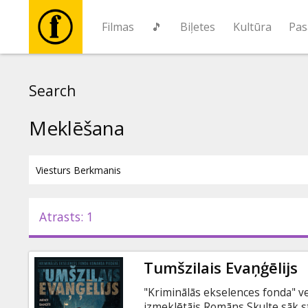
Filmas
🎵
Biļetes
Kultūra
Pas
Filmas
Search
🎵
Meklēšana
Biļetes
Kultūra
Atrasts: 1
Pasākumi
Tumšzilais Evaņģēlijs
Ziņas
"Kriminālās ekselences fonda" vei
izmeklētājs Romāns Skulte sāk str