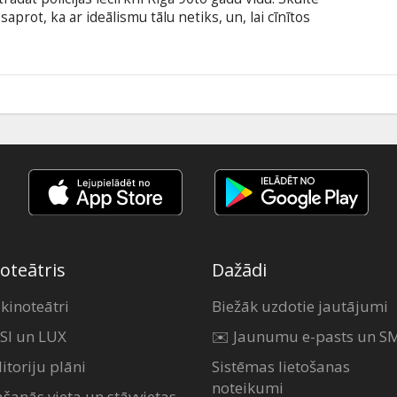
saprot, ka ar ideālismu tālu netiks, un, lai cīnītos
 nāksies pārkāpt šādus tādus noteikumus un
r subtitriem angļu valodā.
5
oteātris
Dažādi
 kinoteātri
Biežāk uzdotie jautājumi
SI un LUX
✉️ Jaunumu e-pasts un S
itoriju plāni
Sistēmas lietošanas
noteikumi
ašanās vieta un stāvvietas